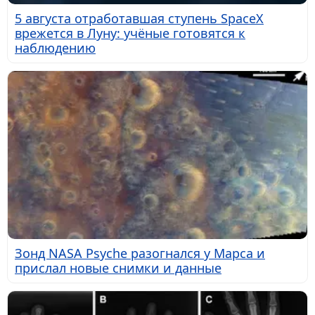
5 августа отработавшая ступень SpaceX
врежется в Луну: учёные готовятся к
наблюдению
Зонд NASA Psyche разогнался у Марса и
прислал новые снимки и данные