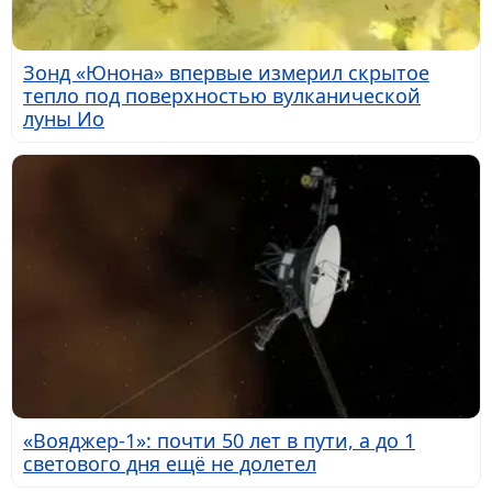
Зонд «Юнона» впервые измерил скрытое
тепло под поверхностью вулканической
луны Ио
«Вояджер-1»: почти 50 лет в пути, а до 1
светового дня ещё не долетел