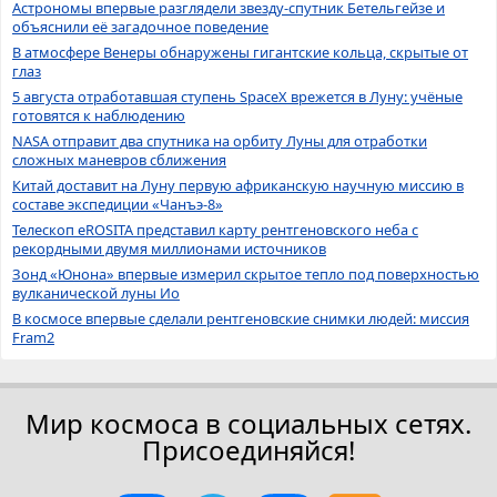
Астрономы впервые разглядели звезду-спутник Бетельгейзе и
объяснили её загадочное поведение
В атмосфере Венеры обнаружены гигантские кольца, скрытые от
глаз
5 августа отработавшая ступень SpaceX врежется в Луну: учёные
готовятся к наблюдению
NASA отправит два спутника на орбиту Луны для отработки
сложных маневров сближения
Китай доставит на Луну первую африканскую научную миссию в
составе экспедиции «Чанъэ-8»
Телескоп eROSITA представил карту рентгеновского неба с
рекордными двумя миллионами источников
Зонд «Юнона» впервые измерил скрытое тепло под поверхностью
вулканической луны Ио
В космосе впервые сделали рентгеновские снимки людей: миссия
Fram2
Мир космоса в социальных сетях.
Присоединяйся!