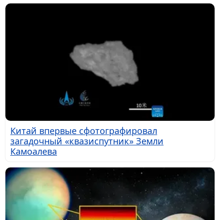
Китай впервые сфотографировал
загадочный «квазиспутник» Земли
Камоалева