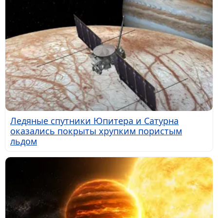
Ледяные спутники Юпитера и Сатурна
оказались покрыты хрупким пористым
льдом