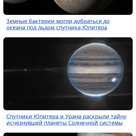
Земные бактерии могли добраться до
океана под льдом спутника Юпитера
Спутники Юпитера и Урана раскрыли тайну
исчезнувшей планеты Солнечной системы