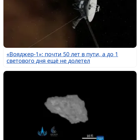
«Вояджер-1»: почти 50 лет в пути, а до 1
светового дня ещё не долетел