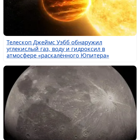
Телескоп Джеймс Уэбб обнаружил
углекислый газ, воду и гидроксил в
атмосфере «раскалённого Юпитера»