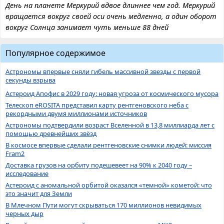
День на планете Меркурий вдвое длиннее чем год. Меркурий
вращается вокруг своей оси очень медленно, а один оборот
вокруг Солнца занимает чуть меньше 88 дней
Популярное содержимое
Астрономы впервые сняли гибель массивной звезды с первой
секунды взрыва
Астероид Апофис в 2029 году: новая угроза от космического мусора
Телескоп eROSITA представил карту рентгеновского неба с
рекордными двумя миллионами источников
Астрономы подтвердили возраст Вселенной в 13,8 миллиарда лет с
помощью древнейших звёзд
В космосе впервые сделали рентгеновские снимки людей: миссия
Fram2
Доставка грузов на орбиту подешевеет на 90% к 2040 году –
исследование
Астероид с аномальной орбитой оказался «темной» кометой: что
это значит для Земли
В Млечном Пути могут скрываться 170 миллионов невидимых
черных дыр