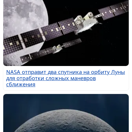
NASA отправит два спутника на орбиту Луны
для отработки сложных маневров
сближения