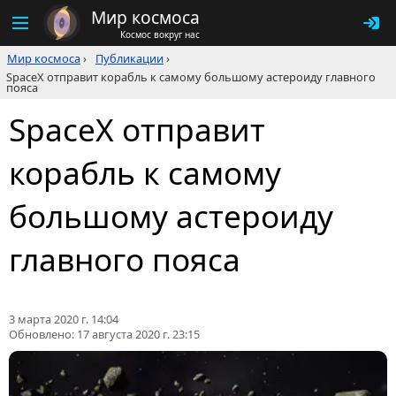
Мир космоса
Космос вокруг нас
Мир космоса
›
Публикации
›
SpaceX отправит корабль к самому большому астероиду главного
пояса
SpaceX отправит
корабль к самому
большому астероиду
главного пояса
3 марта 2020 г. 14:04
Обновлено:
17 августа 2020 г. 23:15