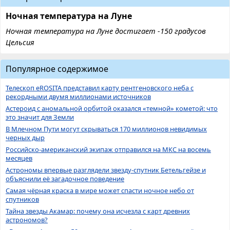
Ночная температура на Луне
Ночная температура на Луне достигает -150 градусов
Цельсия
Популярное содержимое
Телескоп eROSITA представил карту рентгеновского неба с
рекордными двумя миллионами источников
Астероид с аномальной орбитой оказался «темной» кометой: что
это значит для Земли
В Млечном Пути могут скрываться 170 миллионов невидимых
черных дыр
Российско-американский экипаж отправился на МКС на восемь
месяцев
Астрономы впервые разглядели звезду-спутник Бетельгейзе и
объяснили её загадочное поведение
Самая чёрная краска в мире может спасти ночное небо от
спутников
Тайна звезды Акамар: почему она исчезла с карт древних
астрономов?