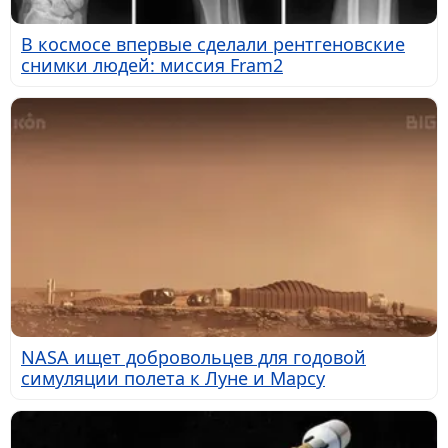
В космосе впервые сделали рентгеновские
снимки людей: миссия Fram2
NASA ищет добровольцев для годовой
симуляции полета к Луне и Марсу