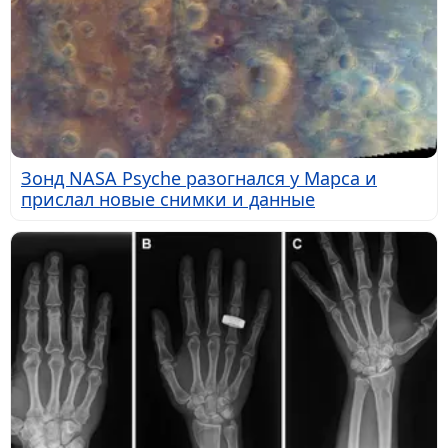
Зонд NASA Psyche разогнался у Марса и
прислал новые снимки и данные