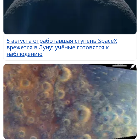
5 августа отработавшая ступень SpaceX
врежется в Луну: учёные готовятся к
наблюдению