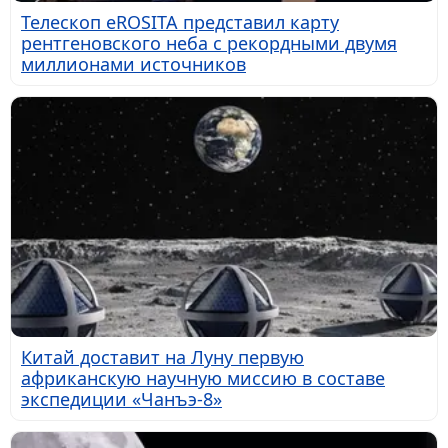
Телескоп eROSITA представил карту
рентгеновского неба с рекордными двумя
миллионами источников
Китай доставит на Луну первую
африканскую научную миссию в составе
экспедиции «Чанъэ-8»