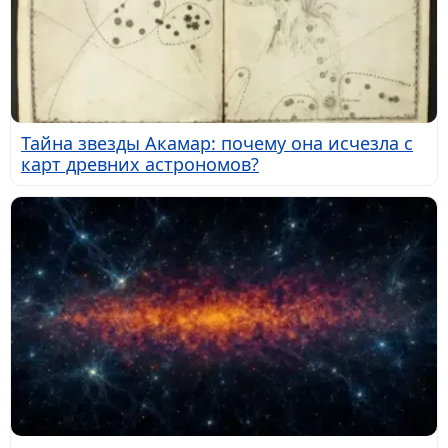
Тайна звезды Акамар: почему она исчезла с
карт древних астрономов?