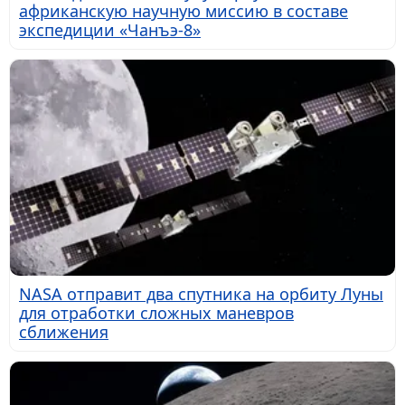
африканскую научную миссию в составе
экспедиции «Чанъэ-8»
NASA отправит два спутника на орбиту Луны
для отработки сложных маневров
сближения