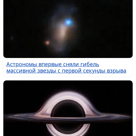
Астрономы впервые сняли гибель
массивной звезды с первой секунды взрыва