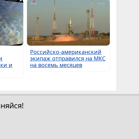
Российско-американский
и
экипаж отправился на МКС
ки и
на восемь месяцев
няйся!