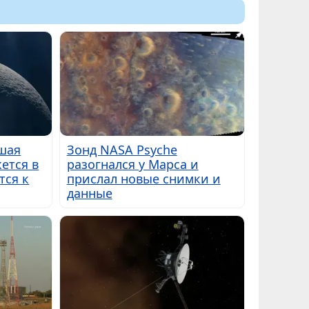
вшая
Зонд NASA Psyche
ется в
разогнался у Марса и
тся к
прислал новые снимки и
данные