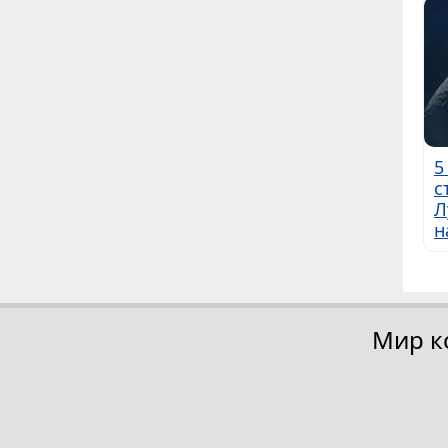
5
с
Л
н
Мир к