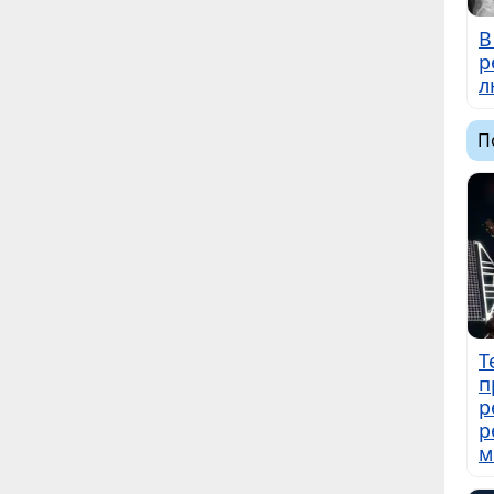
В
р
л
П
Т
п
р
р
м