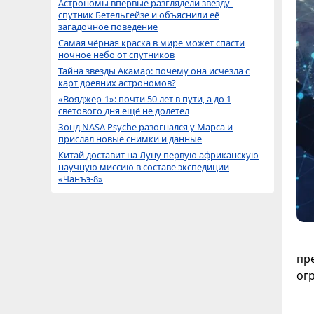
Астрономы впервые разглядели звезду-
спутник Бетельгейзе и объяснили её
загадочное поведение
Самая чёрная краска в мире может спасти
ночное небо от спутников
Тайна звезды Акамар: почему она исчезла с
карт древних астрономов?
«Вояджер-1»: почти 50 лет в пути, а до 1
светового дня ещё не долетел
Зонд NASA Psyche разогнался у Марса и
прислал новые снимки и данные
Китай доставит на Луну первую африканскую
научную миссию в составе экспедиции
«Чанъэ-8»
пр
ог