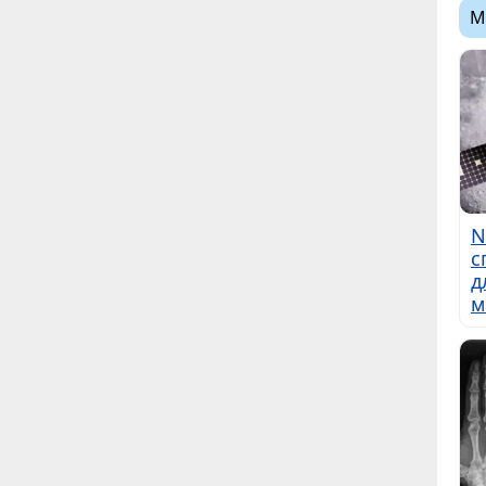
М
N
с
д
м