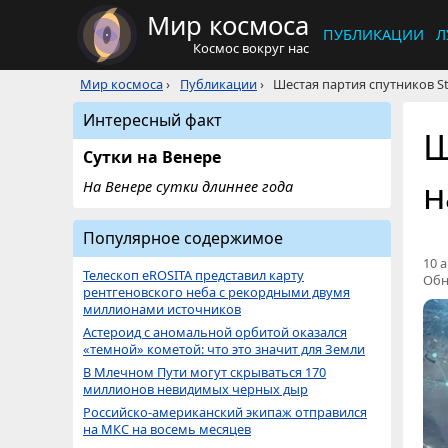
Мир космоса
ПУБЛИКАЦИИ
Л
Космос вокруг нас
Мир космоса
›
Публикации
›
Шестая партия спутников St
Интересный факт
Ш
Сутки на Венере
н
На Венере сутки длиннее года
Популярное содержимое
10 а
Телескоп eROSITA представил карту
Обн
рентгеновского неба с рекордными двумя
миллионами источников
Астероид с аномальной орбитой оказался
«темной» кометой: что это значит для Земли
В Млечном Пути могут скрываться 170
миллионов невидимых черных дыр
Российско-американский экипаж отправился
на МКС на восемь месяцев