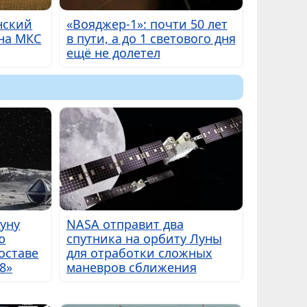
нский
«Вояджер-1»: почти 50 лет
на МКС
в пути, а до 1 светового дня
ещё не долетел
Луну
NASA отправит два
ю
спутника на орбиту Луны
оставе
для отработки сложных
8»
маневров сближения