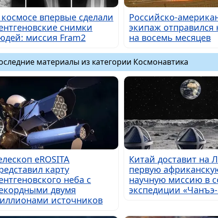
 космосе впервые сделали
Российско-америка
ентгеновские снимки
экипаж отправился 
юдей: миссия Fram2
на восемь месяцев
оследние материалы из категории Космонавтика
елескоп eROSITA
Китай доставит на 
редставил карту
первую африканску
ентгеновского неба с
научную миссию в с
екордными двумя
экспедиции «Чанъэ-
иллионами источников