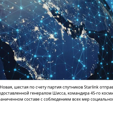
Новая, шестая по счету партия спутников Starlink отпр
едоставленной генералом Шисса, командира 45-го космич
раниченном составе с соблюдением всех мер социально