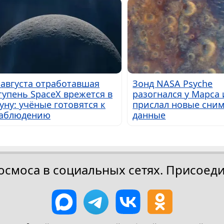
 августа отработавшая
Зонд NASA Psyche
тупень SpaceX врежется в
разогнался у Марса 
уну: учёные готовятся к
прислал новые сним
аблюдению
данные
осмоса в социальных сетях. Присоеди