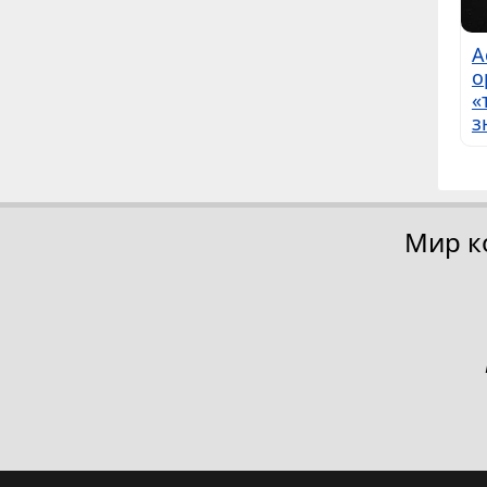
А
о
«
з
Мир к