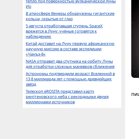
тепло под поверхностью вулканической луны
Ио
В атмосфере Венеры обнаружены гигантские
кольца, скрытые от глаз
5 августа отработавшая ступень SpaceX
врежется в Луну: учёные готовятся к
наблюдению
Китай доставит на Луну первую африканскую
научную миссию в составе экспедиции
«Чанъэ-8»
NASA отправит два спутника на орбиту Луны
для отработки сложных маневров сближения
Астрономы подтвердили возраст Вселенной в
13,8 миллиарда лет с помощью древнейших
звёзд
Телескоп eROSITA представил карту
пиш
рентгеновского неба с рекордными двумя
миллионами источников