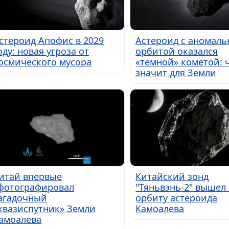
стероид Апофис в 2029
Астероид с аномаль
оду: новая угроза от
орбитой оказался
осмического мусора
«темной» кометой: ч
значит для Земли
итай впервые
Китайский зонд
фотографировал
"Тяньвэнь-2" вышел
агадочный
орбиту астероида
квазиспутник» Земли
Камоалева
амоалева