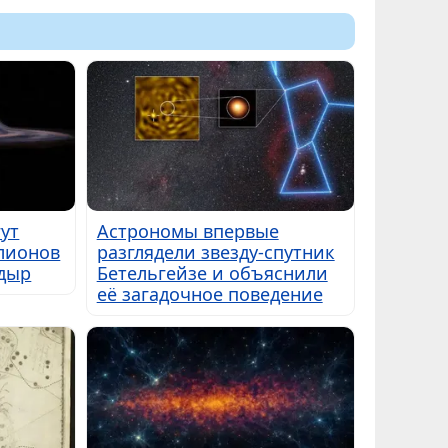
ут
Астрономы впервые
лионов
разглядели звезду-спутник
дыр
Бетельгейзе и объяснили
её загадочное поведение