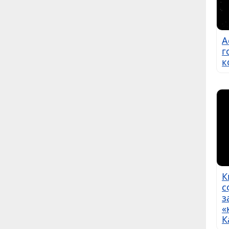
А
г
к
К
с
з
«
К