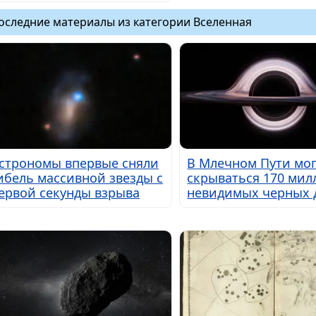
оследние материалы из категории Вселенная
строномы впервые сняли
В Млечном Пути мог
ибель массивной звезды с
скрываться 170 мил
ервой секунды взрыва
невидимых черных 