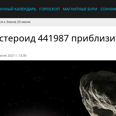
УННЫЙ КАЛЕНДАРЬ
ГОРОСКОП
МАГНИТНЫЕ БУРИ
СОННИ
ся к Земле 25 июня
стероид 441987 приблизи
юня 2021 г. 13:30