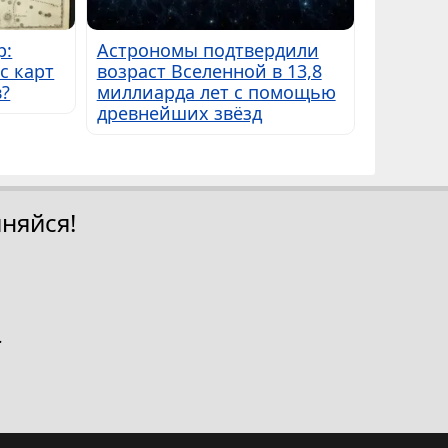
р:
Астрономы подтвердили
с карт
возраст Вселенной в 13,8
в?
миллиарда лет с помощью
древнейших звёзд
няйся!
.