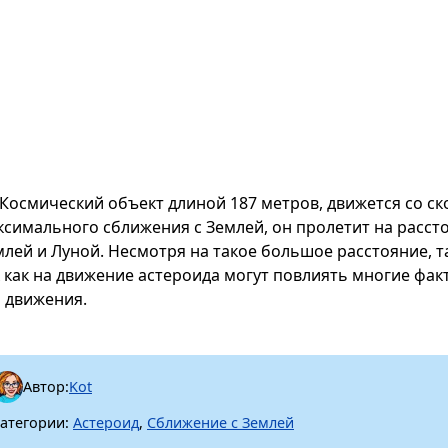
Космический объект длиной 187 метров, движется со ско
ксимального сближения с Землей, он пролетит на расст
млей и Луной. Несмотря на такое большое расстояние, 
к как на движение астероида могут повлиять многие фа
о движения.
Автор:
Kot
атегории:
Астероид
,
Сближение с Землей