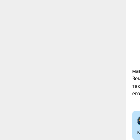
ма
Зе
та
ег
К