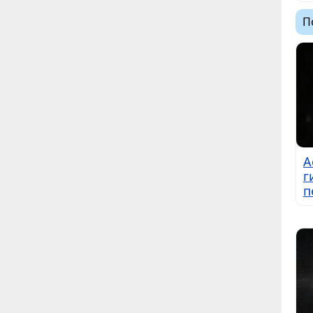
П
А
г
п