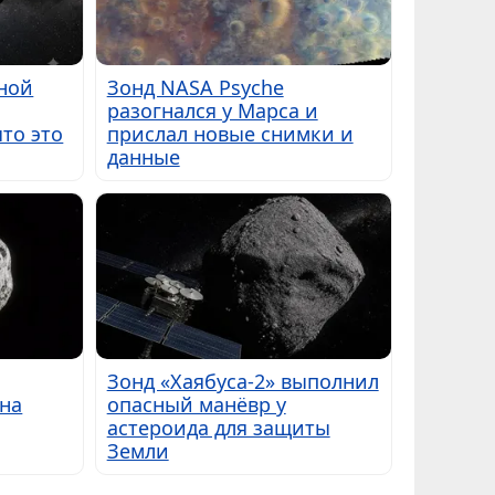
ной
Зонд NASA Psyche
разогнался у Марса и
то это
прислал новые снимки и
данные
Зонд «Хаябуса-2» выполнил
 на
опасный манёвр у
астероида для защиты
Земли