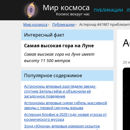
Мир космоса
ПУБЛИКАЦИИ
Л
Космос вокруг нас
Мир космоса
›
Публикации
›
Астероид 441987 приблизит
Интересный факт
А
Самая высокая гора на Луне
Самая высокая гора на Луне имеет
высоту 11 500 метров
20 и
Популярное содержимое
Астрономы впервые разглядели звезду-
спутник Бетельгейзе и объяснили её
загадочное поведение
Астрономы впервые сняли гибель массивной
звезды с первой секунды взрыва
Астероид Апофис в 2029 году: новая угроза от
космического мусора
Зонд «Юнона» впервые измерил скрытое