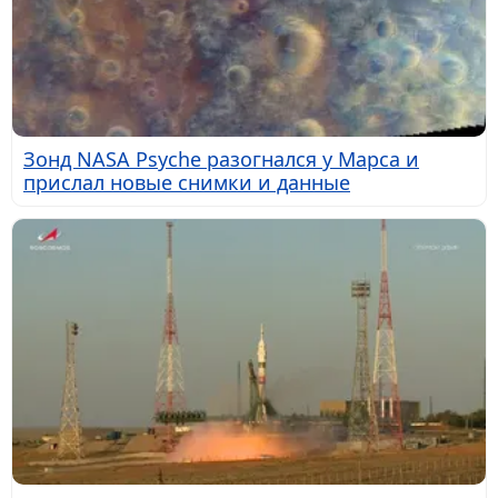
Зонд NASA Psyche разогнался у Марса и
прислал новые снимки и данные