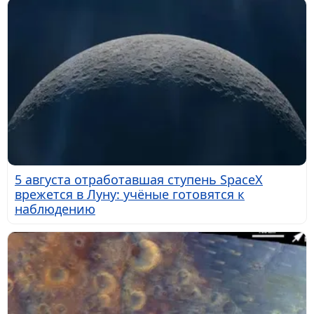
5 августа отработавшая ступень SpaceX
врежется в Луну: учёные готовятся к
наблюдению