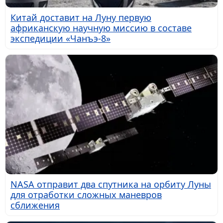
Китай доставит на Луну первую
африканскую научную миссию в составе
экспедиции «Чанъэ-8»
NASA отправит два спутника на орбиту Луны
для отработки сложных маневров
сближения