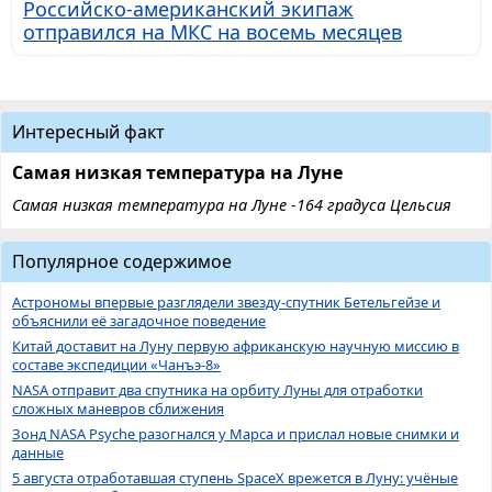
Российско-американский экипаж
отправился на МКС на восемь месяцев
Интересный факт
Самая низкая температура на Луне
Самая низкая температура на Луне -164 градуса Цельсия
Популярное содержимое
Астрономы впервые разглядели звезду-спутник Бетельгейзе и
объяснили её загадочное поведение
Китай доставит на Луну первую африканскую научную миссию в
составе экспедиции «Чанъэ-8»
NASA отправит два спутника на орбиту Луны для отработки
сложных маневров сближения
Зонд NASA Psyche разогнался у Марса и прислал новые снимки и
данные
5 августа отработавшая ступень SpaceX врежется в Луну: учёные