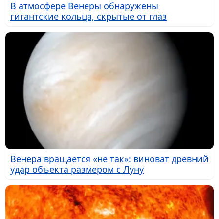
В атмосфере Венеры обнаружены
гигантские кольца, скрытые от глаз
Венера вращается «не так»: виноват древний
удар объекта размером с Луну