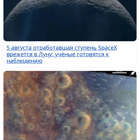
5 августа отработавшая ступень SpaceX
врежется в Луну: учёные готовятся к
наблюдению