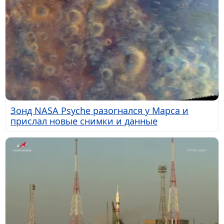
Зонд NASA Psyche разогнался у Марса и
прислал новые снимки и данные