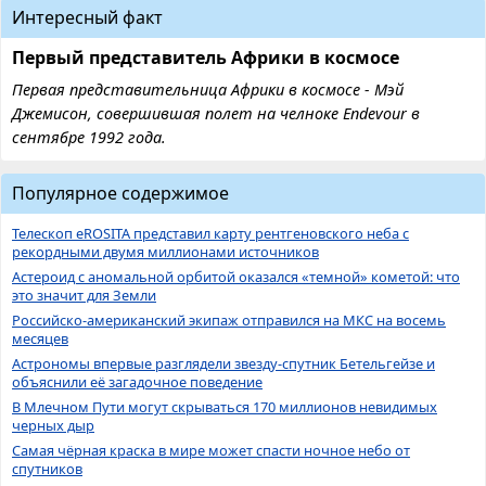
Интересный факт
Первый представитель Африки в космосе
Первая представительница Африки в космосе - Мэй
Джемисон, совершившая полет на челноке Endevour в
сентябре 1992 года.
Популярное содержимое
Телескоп eROSITA представил карту рентгеновского неба с
рекордными двумя миллионами источников
Астероид с аномальной орбитой оказался «темной» кометой: что
это значит для Земли
Российско-американский экипаж отправился на МКС на восемь
месяцев
Астрономы впервые разглядели звезду-спутник Бетельгейзе и
объяснили её загадочное поведение
В Млечном Пути могут скрываться 170 миллионов невидимых
черных дыр
Самая чёрная краска в мире может спасти ночное небо от
спутников