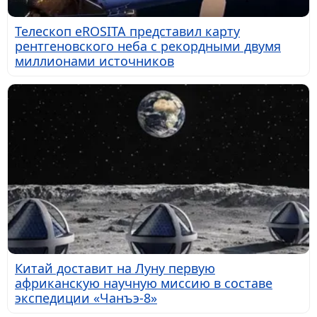
Телескоп eROSITA представил карту
рентгеновского неба с рекордными двумя
миллионами источников
Китай доставит на Луну первую
африканскую научную миссию в составе
экспедиции «Чанъэ-8»