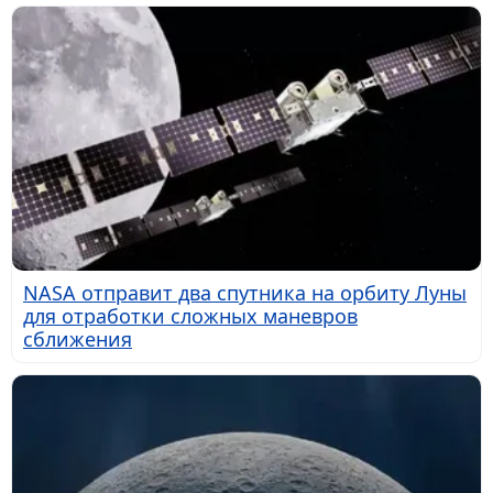
NASA отправит два спутника на орбиту Луны
для отработки сложных маневров
сближения