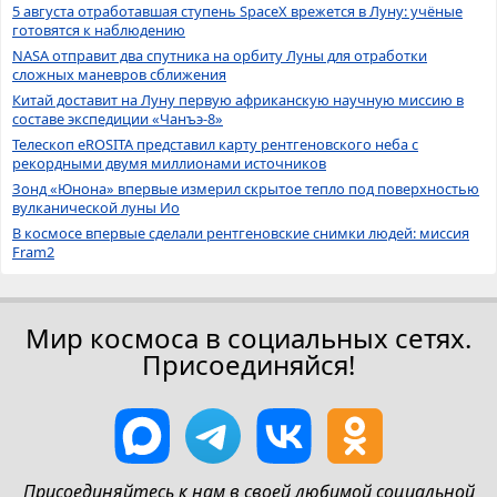
5 августа отработавшая ступень SpaceX врежется в Луну: учёные
готовятся к наблюдению
NASA отправит два спутника на орбиту Луны для отработки
сложных маневров сближения
Китай доставит на Луну первую африканскую научную миссию в
составе экспедиции «Чанъэ-8»
Телескоп eROSITA представил карту рентгеновского неба с
рекордными двумя миллионами источников
Зонд «Юнона» впервые измерил скрытое тепло под поверхностью
вулканической луны Ио
В космосе впервые сделали рентгеновские снимки людей: миссия
Fram2
Мир космоса в социальных сетях.
Присоединяйся!
Присоединяйтесь к нам в своей любимой социальной