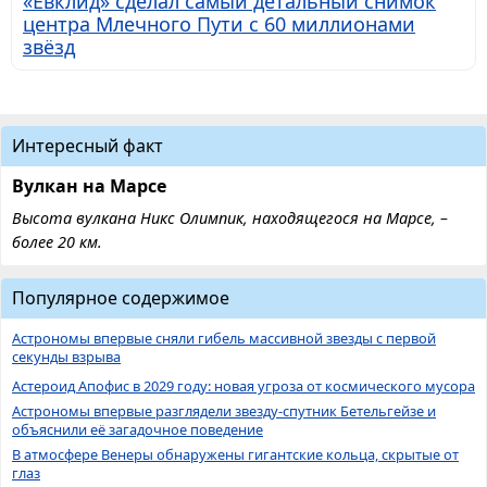
«Евклид» сделал самый детальный снимок
центра Млечного Пути с 60 миллионами
звёзд
Интересный факт
Вулкан на Марсе
Высота вулкана Никс Олимпик, находящегося на Марсе, –
более 20 км.
Популярное содержимое
Астрономы впервые сняли гибель массивной звезды с первой
секунды взрыва
Астероид Апофис в 2029 году: новая угроза от космического мусора
Астрономы впервые разглядели звезду-спутник Бетельгейзе и
объяснили её загадочное поведение
В атмосфере Венеры обнаружены гигантские кольца, скрытые от
глаз