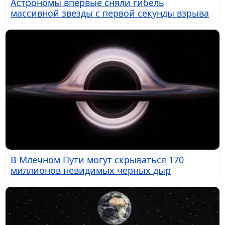
Астрономы впервые сняли гибель
массивной звезды с первой секунды взрыва
В Млечном Пути могут скрываться 170
миллионов невидимых черных дыр