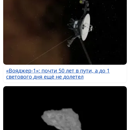
«Вояджер-1»: почти 50 лет в пути, а до 1
светового дня ещё не долетел