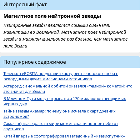
Интересный факт
Магнитное поле нейтронной звезды
Нейтронные звезды являются самыми сильными
магнитами во Вселенной. Магнитное поле нейтронной
звезды в миллион миллионов раз больше, чем магнитное
поле Земли
Популярное содержимое
Телескоп eROSITA представил карту рентгеновского неба с
рекордными двумя миллионами источников
Астероид с аномальной орбитой оказался «темной» кометой: что
это значит для Земли
В Млечном Пути могут скрываться 170 миллионов невидимых
черных дыр
Тайна звезды Акамар: почему она исчезла с карт древних
астрономов?
Самая чёрная краска в мире может спасти ночное небо от
спутников
Китай впервые сфотографировал загадочный «квазиспутник»