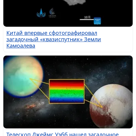
Китай впервые сфотографировал
загадочный «квазиспутник» Земли
Камоалева
Телескоп Джеймс Уэбб нашел загадочное