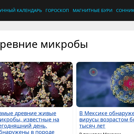
УННЫЙ КАЛЕНДАРЬ
ГОРОСКОП
МАГНИТНЫЕ БУРИ
СОННИ
ревние микробы
амые древние живые
В Мексике обнаруж
икробы, известные на
вирусы возрастом б
егодняшний день,
тысяч лет
бнаружены в породе