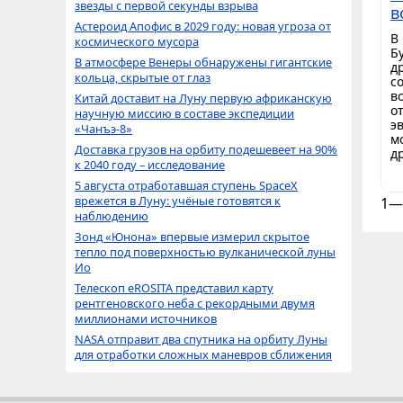
звезды с первой секунды взрыва
в
Астероид Апофис в 2029 году: новая угроза от
В
космического мусора
Б
В атмосфере Венеры обнаружены гигантские
д
кольца, скрытые от глаз
с
в
Китай доставит на Луну первую африканскую
о
научную миссию в составе экспедиции
э
«Чанъэ-8»
м
Доставка грузов на орбиту подешевеет на 90%
д
к 2040 году – исследование
5 августа отработавшая ступень SpaceX
врежется в Луну: учёные готовятся к
1—
наблюдению
Зонд «Юнона» впервые измерил скрытое
тепло под поверхностью вулканической луны
Ио
Телескоп eROSITA представил карту
рентгеновского неба с рекордными двумя
миллионами источников
NASA отправит два спутника на орбиту Луны
для отработки сложных маневров сближения