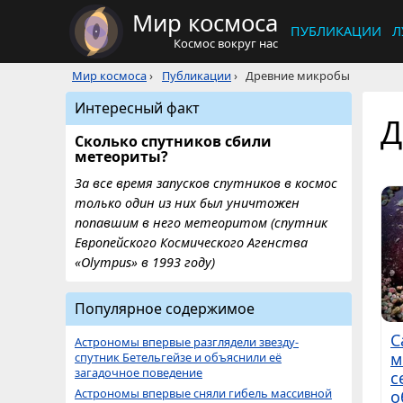
Мир космоса
ПУБЛИКАЦИИ
Л
Космос вокруг нас
Мир космоса
›
Публикации
›
Древние микробы
Интересный факт
Д
Сколько спутников сбили
метеориты?
За все время запусков спутников в космос
только один из них был уничтожен
попавшим в него метеоритом (спутник
Европейского Космического Агенства
«Olympus» в 1993 году)
Популярное содержимое
С
Астрономы впервые разглядели звезду-
м
спутник Бетельгейзе и объяснили её
загадочное поведение
с
Астрономы впервые сняли гибель массивной
о