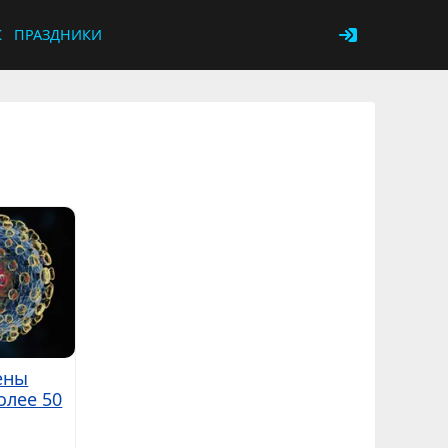
К
ПРАЗДНИКИ
ены
олее 50