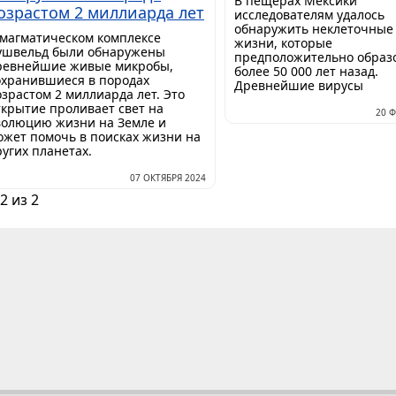
В пещерах Мексики
озрастом 2 миллиарда лет
исследователям удалось
обнаружить неклеточные
 магматическом комплексе
жизни, которые
ушвельд были обнаружены
предположительно образ
ревнейшие живые микробы,
более 50 000 лет назад.
охранившиеся в породах
Древнейшие вирусы
озрастом 2 миллиарда лет. Это
ткрытие проливает свет на
20 
волюцию жизни на Земле и
ожет помочь в поисках жизни на
ругих планетах.
07 ОКТЯБРЯ 2024
2 из 2