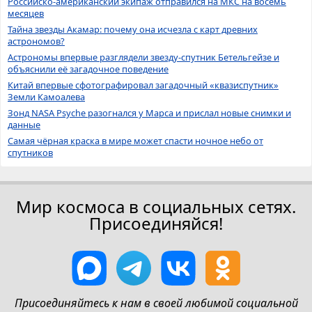
Российско-американский экипаж отправился на МКС на восемь
месяцев
Тайна звезды Акамар: почему она исчезла с карт древних
астрономов?
Астрономы впервые разглядели звезду-спутник Бетельгейзе и
объяснили её загадочное поведение
Китай впервые сфотографировал загадочный «квазиспутник»
Земли Камоалева
Зонд NASA Psyche разогнался у Марса и прислал новые снимки и
данные
Самая чёрная краска в мире может спасти ночное небо от
спутников
Мир космоса в социальных сетях.
Присоединяйся!
Присоединяйтесь к нам в своей любимой социальной