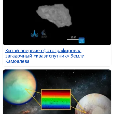
Китай впервые сфотографировал
загадочный «квазиспутник» Земли
Камоалева