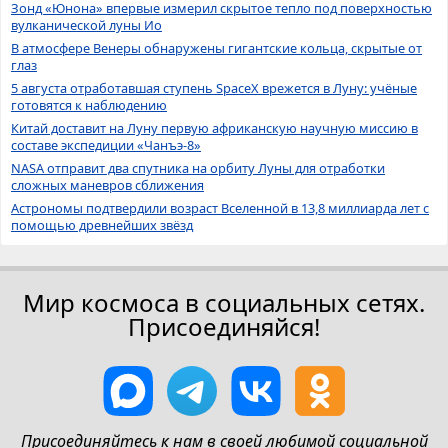
Зонд «Юнона» впервые измерил скрытое тепло под поверхностью
вулканической луны Ио
В атмосфере Венеры обнаружены гигантские кольца, скрытые от
глаз
5 августа отработавшая ступень SpaceX врежется в Луну: учёные
готовятся к наблюдению
Китай доставит на Луну первую африканскую научную миссию в
составе экспедиции «Чанъэ-8»
NASA отправит два спутника на орбиту Луны для отработки
сложных маневров сближения
Астрономы подтвердили возраст Вселенной в 13,8 миллиарда лет с
помощью древнейших звёзд
Мир космоса в социальных сетях.
Присоединяйся!
Присоединяйтесь к нам в своей любимой социальной