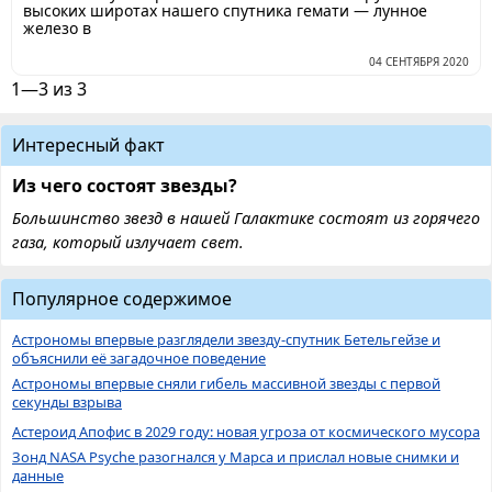
высоких широтах нашего спутника гемати — лунное
железо в
04 СЕНТЯБРЯ 2020
1—3 из 3
Интересный факт
Из чего состоят звезды?
Большинство звезд в нашей Галактике состоят из горячего
газа, который излучает свет.
Популярное содержимое
Астрономы впервые разглядели звезду-спутник Бетельгейзе и
объяснили её загадочное поведение
Астрономы впервые сняли гибель массивной звезды с первой
секунды взрыва
Астероид Апофис в 2029 году: новая угроза от космического мусора
Зонд NASA Psyche разогнался у Марса и прислал новые снимки и
данные