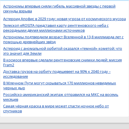
Астрономы впервые сняли гибель массивной звезды с первой
секунды взрыва
Астероид Апофис в 2029 году: новая угроза от космического мусора
Телескоп eROSITA представил карту рентгеновского неба с
рекордными двумя миллионами источников
Астрономы подтвердили возраст Вселенной в 13,8 миллиарда лет с
помощью древнейших звёзд
Астероид с аномальной орбитой оказался «темной» кометой: что
это значит для Земли
В космосе впервые сделали рентгеновские снимки людей: миссия
Fram2
Доставка грузов на орбиту подешевеет на 90% к 2040 году –
исследование
В Млечном Пути могут скрываться 170 миллионов невидимых
черных дыр
Российско-американский экипаж отправился на МКС на восемь
месяцев
Самая чёрная краска в мире может спасти ночное небо от
спутников