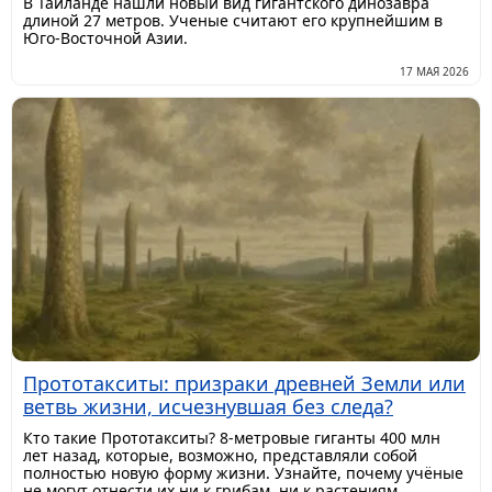
В Таиланде нашли новый вид гигантского динозавра
длиной 27 метров. Ученые считают его крупнейшим в
Юго-Восточной Азии.
17 МАЯ 2026
Прототакситы: призраки древней Земли или
ветвь жизни, исчезнувшая без следа?
Кто такие Прототакситы? 8-метровые гиганты 400 млн
лет назад, которые, возможно, представляли собой
полностью новую форму жизни. Узнайте, почему учёные
не могут отнести их ни к грибам, ни к растениям