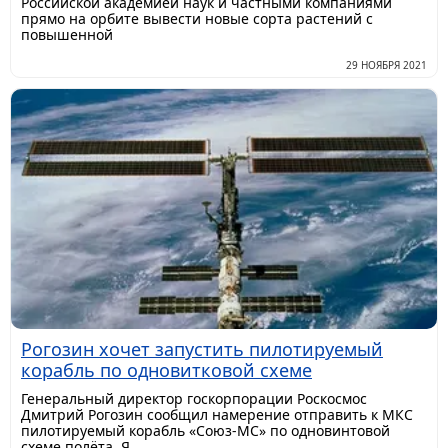
Российской академией наук и частными компаниями
прямо на орбите вывести новые сорта растений с
повышенной
29 НОЯБРЯ 2021
Рогозин хочет запустить пилотируемый
корабль по одновитковой схеме
Генеральный директор госкорпорации Роскосмос
Дмитрий Рогозин сообщил намерение отправить к МКС
пилотируемый корабль «Союз-МС» по одновинтовой
схеме полёта. Я