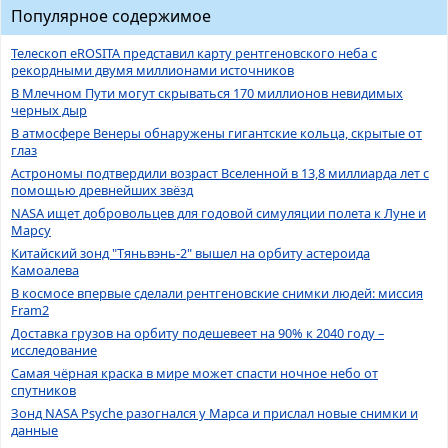
Популярное содержимое
Телескоп eROSITA представил карту рентгеновского неба с
рекордными двумя миллионами источников
В Млечном Пути могут скрываться 170 миллионов невидимых
черных дыр
В атмосфере Венеры обнаружены гигантские кольца, скрытые от
глаз
Астрономы подтвердили возраст Вселенной в 13,8 миллиарда лет с
помощью древнейших звёзд
NASA ищет добровольцев для годовой симуляции полета к Луне и
Марсу
Китайский зонд "Тяньвэнь-2" вышел на орбиту астероида
Камоалева
В космосе впервые сделали рентгеновские снимки людей: миссия
Fram2
Доставка грузов на орбиту подешевеет на 90% к 2040 году –
исследование
Самая чёрная краска в мире может спасти ночное небо от
спутников
Зонд NASA Psyche разогнался у Марса и прислал новые снимки и
данные