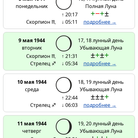
понедельник
Полная Луна
+
−
+
±
↑ 20:17
Скорпион ♏
↓ 05:11
подробнее →
9 мая 1944
17, 18 лунный день
вторник
Убывающая Луна
±
+
±
+
Скорпион ♏
↑ 21:31
Стрелец ♐
↓ 05:34
подробнее →
10 мая 1944
18, 19 лунный день
среда
Убывающая Луна
±
±
±
+
↑ 22:44
Стрелец ♐
↓ 06:03
подробнее →
11 мая 1944
19, 20 лунный день
четверг
Убывающая Луна