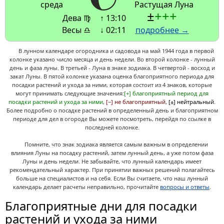
среда
Растущая Луна
±
+
+
+
Дева ♍
↑ 13:10
Весы ♎
↓ 02:11
подробнее →
В лунном календаре огородника и садовода на май 1944 года в первой
колонке указано число месяца и день недели. Во второй колонке - лунный
день и фаза луны. В третьей - Луна в знаке зодиака. В четвертой - восход и
закат Луны. В пятой колонке указана оценка благоприятного периода для
посадки растений и ухода за ними, которая состоит из 4 знаков, которые
могут принимать следующие значения:
[+] благоприятный период для
посадки растений и ухода за ними
,
[−] не благоприятный
,
[±] нейтральный
.
Более подробно о посадке растений в определенный день и благоприятном
периоде для дел в огороде Вы можете посмотреть, перейдя по ссылке в
последней колонке.
Помните, что знак зодиака является самым важным в определении
влияния Луны на посадку растений, затем лунный день, а уже потом фаза
Луны и день недели. Не забывайте, что лунный календарь имеет
рекомендательный характер. При принятии важных решений полагайтесь
больше на специалистов и на себя. Если Вы считаете, что наш лунный
календарь делает расчеты неправильно, прочитайте
вопросы и ответы
.
Благоприятные дни для посадки
растений и ухода за ними