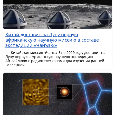
Китай доставит на Луну первую
африканскую научную миссию в составе
экспедиции «Чанъэ-8»
Китайская миссия «Чанъэ-8» в 2029 году доставит на
Луну первую африканскую научную экспедицию
Africa2Moon с радиотелескопами для изучения ранней
Вселенной.