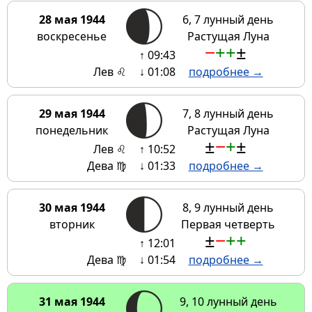
28 мая 1944
6, 7 лунный день
воскресенье
Растущая Луна
−
+
+
±
↑ 09:43
Лев ♌
↓ 01:08
подробнее →
29 мая 1944
7, 8 лунный день
понедельник
Растущая Луна
±
−
+
±
Лев ♌
↑ 10:52
Дева ♍
↓ 01:33
подробнее →
30 мая 1944
8, 9 лунный день
вторник
Первая четверть
±
−
+
+
↑ 12:01
Дева ♍
↓ 01:54
подробнее →
31 мая 1944
9, 10 лунный день