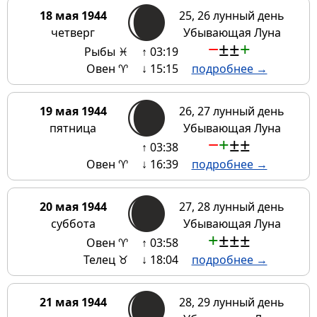
18 мая 1944
25, 26 лунный день
четверг
Убывающая Луна
−
±
±
+
Рыбы ♓
↑ 03:19
Овен ♈
↓ 15:15
подробнее →
19 мая 1944
26, 27 лунный день
пятница
Убывающая Луна
−
+
±
±
↑ 03:38
Овен ♈
↓ 16:39
подробнее →
20 мая 1944
27, 28 лунный день
суббота
Убывающая Луна
+
±
±
±
Овен ♈
↑ 03:58
Телец ♉
↓ 18:04
подробнее →
21 мая 1944
28, 29 лунный день