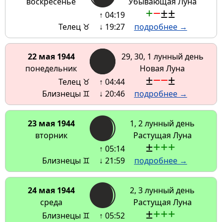
воскресенье
Убывающая Луна
+
−
±
±
↑ 04:19
Телец ♉
↓ 19:27
подробнее →
22 мая 1944
29, 30, 1 лунный день
понедельник
Новая Луна
±
−
−
±
Телец ♉
↑ 04:44
Близнецы ♊
↓ 20:46
подробнее →
23 мая 1944
1, 2 лунный день
вторник
Растущая Луна
±
+
+
+
↑ 05:14
Близнецы ♊
↓ 21:59
подробнее →
24 мая 1944
2, 3 лунный день
среда
Растущая Луна
±
+
+
+
Близнецы ♊
↑ 05:52