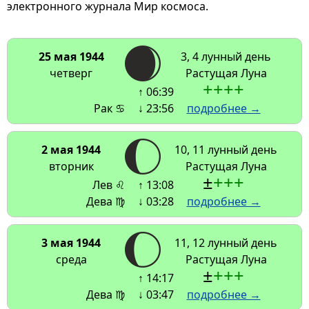
электронного журнала Мир космоса.
25 мая 1944
3, 4 лунный день
четверг
Растущая Луна
+
+
+
+
↑ 06:39
Рак ♋
↓ 23:56
подробнее →
2 мая 1944
10, 11 лунный день
вторник
Растущая Луна
±
+
+
+
Лев ♌
↑ 13:08
Дева ♍
↓ 03:28
подробнее →
3 мая 1944
11, 12 лунный день
среда
Растущая Луна
±
+
+
+
↑ 14:17
Дева ♍
↓ 03:47
подробнее →