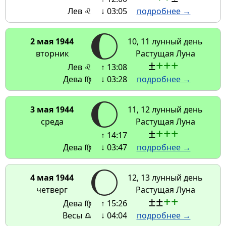
Лев ♌
↓ 03:05
подробнее →
2 мая 1944
10, 11 лунный день
вторник
Растущая Луна
±
+
+
+
Лев ♌
↑ 13:08
Дева ♍
↓ 03:28
подробнее →
3 мая 1944
11, 12 лунный день
среда
Растущая Луна
±
+
+
+
↑ 14:17
Дева ♍
↓ 03:47
подробнее →
4 мая 1944
12, 13 лунный день
четверг
Растущая Луна
±
±
+
+
Дева ♍
↑ 15:26
Весы ♎
↓ 04:04
подробнее →