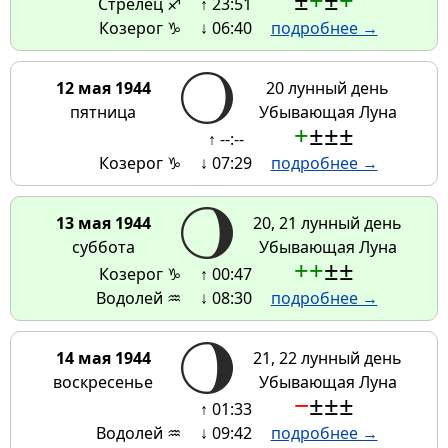
±
+
±
+
Стрелец ♐
↑ 23:51
Козерог ♑
↓ 06:40
подробнее →
12 мая 1944
20 лунный день
пятница
Убывающая Луна
+
±
±
±
↑ --:--
Козерог ♑
↓ 07:29
подробнее →
13 мая 1944
20, 21 лунный день
суббота
Убывающая Луна
+
+
±
±
Козерог ♑
↑ 00:47
Водолей ♒
↓ 08:30
подробнее →
14 мая 1944
21, 22 лунный день
воскресенье
Убывающая Луна
−
±
±
±
↑ 01:33
Водолей ♒
↓ 09:42
подробнее →