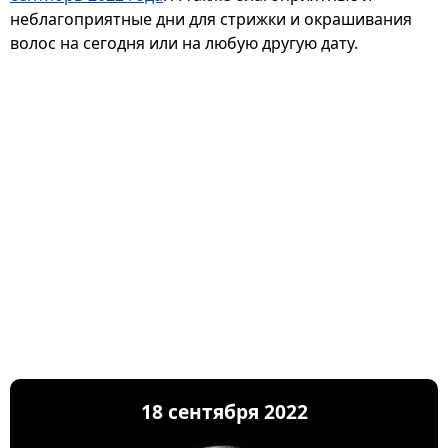
неблагоприятные дни для стрижки и окрашивания
волос на сегодня или на любую другую дату.
18 сентября 2022