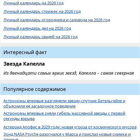
Лунный календарь на 2026 год
Лунный календарь стрижек на 2026 год
Лунный календарь огородника и садовода на 2026 год
Лунный календарь дел на 2026 год
Лунный календарь свадеб на 2026 год
Интересный факт
Звезда Капелла
Из двенадцати самых ярких звезд, Капелла – самая северная
Популярное содержимое
Астрономы впервые разглядели звезду-спутник Бетельгейзе и
объяснили её загадочное поведение
Астрономы впервые сняли гибель массивной звезды с первой
секунды взрыва
Астероид Апофис в 2029 году: новая угроза от космического мусора
Зонд NASA Psyche разогнался у Марса и прислал новые снимки и
данные