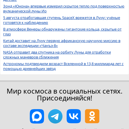
Зонд «Юнона» впервые измерил скрытое тепло под поверхностью
вулканической луны Ио
5 августа отработавшая ступень SpaceX врежется в Луну: учёные
готовятся к наблюдению
В атмосфере Венеры обнаружены гигантские кольца, скрытые от
глаз
Китай доставит на Луну первую африканскую научную миссию в
составе экспедиции «Чанъэ-8»
NASA отправит два спутника на орбиту Луны для отработки
сложных маневров сближения
Астрономы подтвердили возраст Вселенной в 13,8 миллиарда лет с
помощью древнейших звёзд
Мир космоса в социальных сетях.
Присоединяйся!