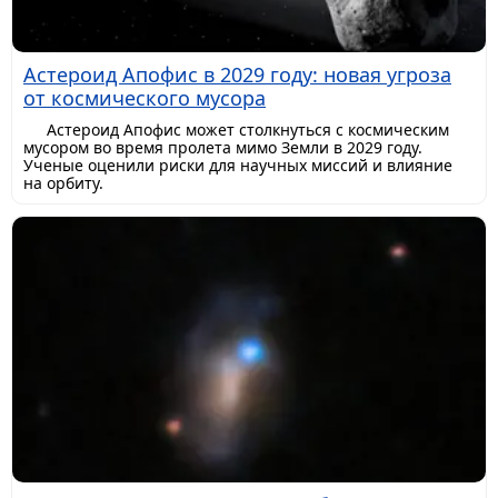
Астероид Апофис в 2029 году: новая угроза
от космического мусора
Астероид Апофис может столкнуться с космическим
мусором во время пролета мимо Земли в 2029 году.
Ученые оценили риски для научных миссий и влияние
на орбиту.