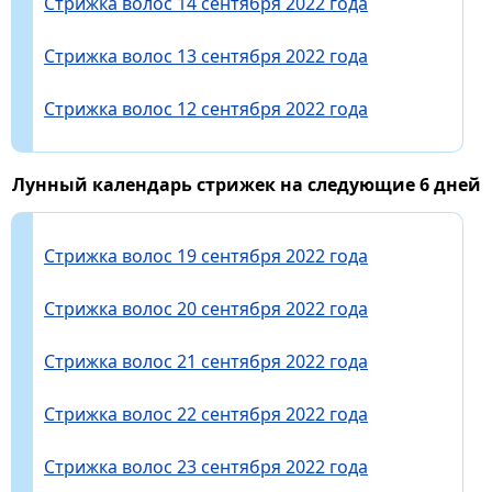
Стрижка волос 14 сентября 2022 года
Стрижка волос 13 сентября 2022 года
Стрижка волос 12 сентября 2022 года
Лунный календарь стрижек на следующие 6 дней
Стрижка волос 19 сентября 2022 года
Стрижка волос 20 сентября 2022 года
Стрижка волос 21 сентября 2022 года
Стрижка волос 22 сентября 2022 года
Стрижка волос 23 сентября 2022 года