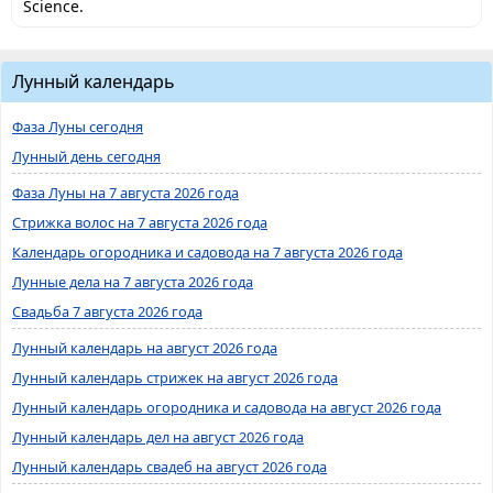
Science.
Лунный календарь
Фаза Луны сегодня
Лунный день сегодня
Фаза Луны на 7 августа 2026 года
Стрижка волос на 7 августа 2026 года
Календарь огородника и садовода на 7 августа 2026 года
Лунные дела на 7 августа 2026 года
Свадьба 7 августа 2026 года
Лунный календарь на август 2026 года
Лунный календарь стрижек на август 2026 года
Лунный календарь огородника и садовода на август 2026 года
Лунный календарь дел на август 2026 года
Лунный календарь свадеб на август 2026 года