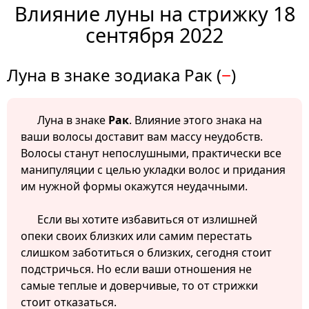
Влияние луны на стрижку 18
сентября 2022
Луна в знаке зодиака Рак (
−
)
Луна в знаке
Рак
. Влияние этого знака на
ваши волосы доставит вам массу неудобств.
Волосы станут непослушными, практически все
манипуляции с целью укладки волос и придания
им нужной формы окажутся неудачными.
Если вы хотите избавиться от излишней
опеки своих близких или самим перестать
слишком заботиться о близких, сегодня стоит
подстричься. Но если ваши отношения не
самые теплые и доверчивые, то от стрижки
стоит отказаться.