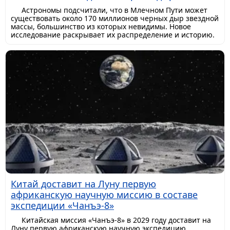
Астрономы подсчитали, что в Млечном Пути может
существовать около 170 миллионов черных дыр звездной
массы, большинство из которых невидимы. Новое
исследование раскрывает их распределение и историю.
Китай доставит на Луну первую
африканскую научную миссию в составе
экспедиции «Чанъэ-8»
Китайская миссия «Чанъэ-8» в 2029 году доставит на
Луну первую африканскую научную экспедицию