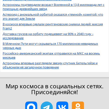
Астрономы подтвердили возраст Вселенной в 13,8 миллиарда лет с
помощью древнейших звёзд
Астероид с аномальной орбитой оказался «темной» кометой: что
это значит для Земли
В космосе впервые сделали рентгеновские снимки людей: миссия
Fram2
Доставка грузов на орбиту подешевеет на 90% к 2040 году –
исследование
В Млечном Пути могут скрываться 170 миллионов невидимых
черных дыр
Российско-американский экипаж отправился на МКС на восемь
месяцев
Астрономы впервые разглядели звезду-спутник Бетельгейзе и
объяснили её загадочное поведение
Мир космоса в социальных сетях.
Присоединяйся!