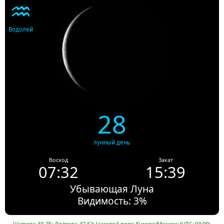
♒
Водолей
28
лунный день
Восход
Закат
07:32
15:39
Убывающая Луна
Видимость: 3%
Широта: 55.75; Долгота: 37.62; Часовой пояс: Europe/Moscow (UTC+03:00).