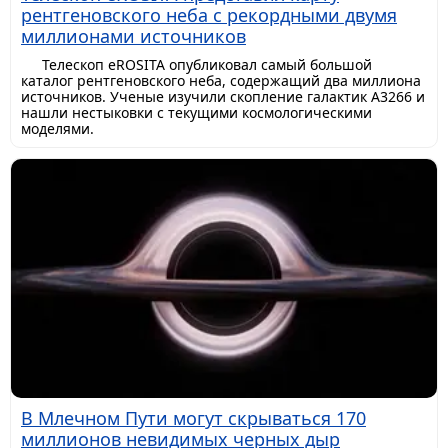
рентгеновского неба с рекордными двумя
миллионами источников
Телескоп eROSITA опубликовал самый большой
каталог рентгеновского неба, содержащий два миллиона
источников. Ученые изучили скопление галактик A3266 и
нашли нестыковки с текущими космологическими
моделями.
В Млечном Пути могут скрываться 170
миллионов невидимых черных дыр