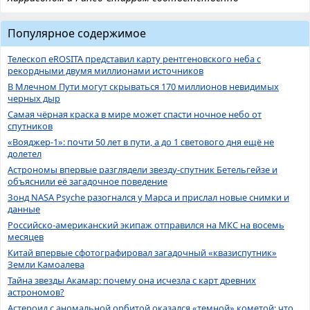
Популярное содержимое
Телескоп eROSITA представил карту рентгеновского неба с
рекордными двумя миллионами источников
В Млечном Пути могут скрываться 170 миллионов невидимых
черных дыр
Самая чёрная краска в мире может спасти ночное небо от
спутников
«Вояджер-1»: почти 50 лет в пути, а до 1 светового дня ещё не
долетел
Астрономы впервые разглядели звезду-спутник Бетельгейзе и
объяснили её загадочное поведение
Зонд NASA Psyche разогнался у Марса и прислал новые снимки и
данные
Российско-американский экипаж отправился на МКС на восемь
месяцев
Китай впервые сфотографировал загадочный «квазиспутник»
Земли Камоалева
Тайна звезды Акамар: почему она исчезла с карт древних
астрономов?
Астероид с аномальной орбитой оказался «темной» кометой: что