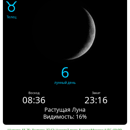
♉
Телец
6
лунный день
Восход
Закат
08:36
23:16
Растущая Луна
Видимость: 16%
Широта: 55.75; Долгота: 37.62; Часовой пояс: Europe/Moscow (UTC+03:00).