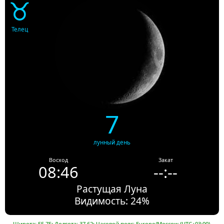
♉
Телец
7
лунный день
Восход
Закат
08:46
--:--
Растущая Луна
Видимость: 24%
Широта: 55.75; Долгота: 37.62; Часовой пояс: Europe/Moscow (UTC+03:00).