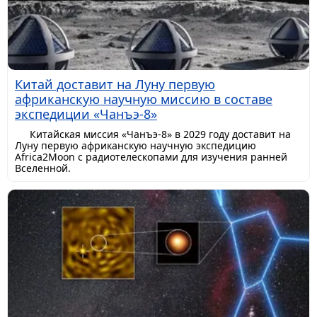
Китай доставит на Луну первую
африканскую научную миссию в составе
экспедиции «Чанъэ-8»
Китайская миссия «Чанъэ-8» в 2029 году доставит на
Луну первую африканскую научную экспедицию
Africa2Moon с радиотелескопами для изучения ранней
Вселенной.