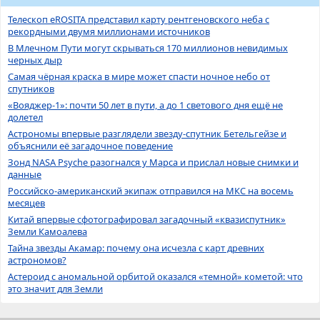
Телескоп eROSITA представил карту рентгеновского неба с
рекордными двумя миллионами источников
В Млечном Пути могут скрываться 170 миллионов невидимых
черных дыр
Самая чёрная краска в мире может спасти ночное небо от
спутников
«Вояджер-1»: почти 50 лет в пути, а до 1 светового дня ещё не
долетел
Астрономы впервые разглядели звезду-спутник Бетельгейзе и
объяснили её загадочное поведение
Зонд NASA Psyche разогнался у Марса и прислал новые снимки и
данные
Российско-американский экипаж отправился на МКС на восемь
месяцев
Китай впервые сфотографировал загадочный «квазиспутник»
Земли Камоалева
Тайна звезды Акамар: почему она исчезла с карт древних
астрономов?
Астероид с аномальной орбитой оказался «темной» кометой: что
это значит для Земли