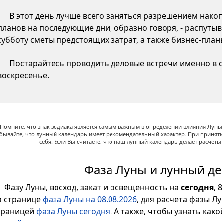
В этот день лучше всего заняться разрешением нако
планов на последующие дни, образно говоря, - распутыв
субботу сметы предстоящих затрат, а также бизнес-пла
Постарайтесь проводить деловые встречи именно в су
воскресенье.
Помните, что знак зодиака является самым важным в определении влияния Луны,
абывайте, что лунный календарь имеет рекомендательный характер. При принят
себя. Если Вы считаете, что наш лунный календарь делает расчет
Фаза Луны и лунный де
Фазу Луны, восход, закат и освещенность на
сегодня
, 
а странице
фаза Луны на 08.08.2026
, для расчета фазы Л
траницей
фаза Луны сегодня
. А также, чтобы узнать как