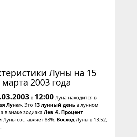
ктеристики Луны на 15
марта 2003 года
.03.2003
12:00
в
Луна находится в
ая Луна»
. Это
13 лунный день
в лунном
на в знаке зодиака
Лев ♌
.
Процент
и
Луны составляет 88%.
Восход
Луны в 13:52,
.