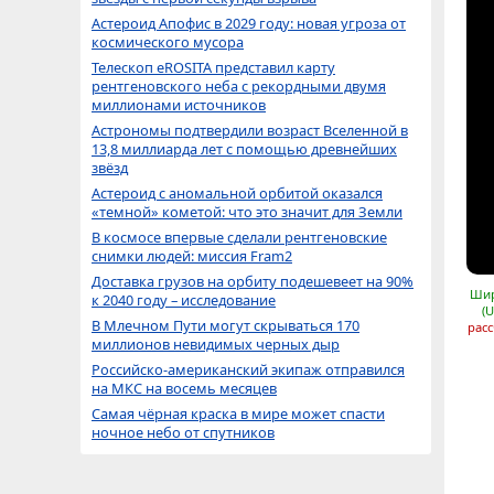
Астероид Апофис в 2029 году: новая угроза от
космического мусора
Телескоп eROSITA представил карту
рентгеновского неба с рекордными двумя
миллионами источников
Астрономы подтвердили возраст Вселенной в
13,8 миллиарда лет с помощью древнейших
звёзд
Астероид с аномальной орбитой оказался
«темной» кометой: что это значит для Земли
В космосе впервые сделали рентгеновские
снимки людей: миссия Fram2
Доставка грузов на орбиту подешевеет на 90%
Шир
к 2040 году – исследование
(
В Млечном Пути могут скрываться 170
расс
миллионов невидимых черных дыр
Российско-американский экипаж отправился
на МКС на восемь месяцев
Самая чёрная краска в мире может спасти
ночное небо от спутников