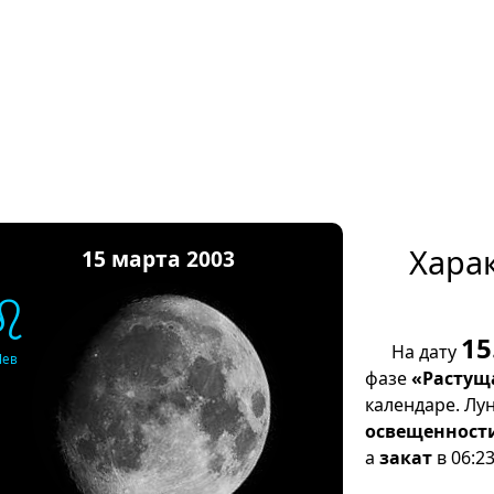
Хара
15 марта 2003
♌
15
На дату
Лев
фазе
«Растущ
календаре. Лу
освещенност
а
закат
в 06:23