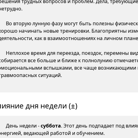
решения трудных вопросов и проблем. Дела, требующие
нетрудно.
Во вторую лунную фазу могут быть полезны физическ
хорошо начинать новые тренировки. Благоприятны изме
деятельности, как в взаимоотношениях на личном плане,
Неплохое время для переезда, поездок, перемены ви
собирается все больше и ближе к полнолунию отмечаетс
эмоциональными вспышками, все чаще возникающими 
травмоопасных ситуаций.
лияние дня недели (±)
День недели -
суббота
. Этот день подпадает под вли
энергией, ведающей работой и обучением.