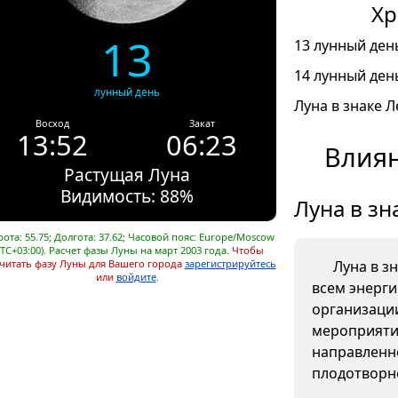
Хр
13
13 лунный день
14 лунный день
лунный день
Луна в знаке Л
Восход
Закат
13:52
06:23
Влиян
Растущая Луна
Видимость: 88%
Луна в зн
ота: 55.75; Долгота: 37.62; Часовой пояс: Europe/Moscow
UTC+03:00). Расчет фазы Луны на март 2003 года.
Чтобы
читать фазу Луны для Вашего города
зарегистрируйтесь
Луна в з
или
войдите
.
всем энерг
организаци
мероприяти
направленно
плодотворн