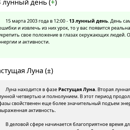
 лунный день (
+
)
15 марта 2003 года в 12:00 -
13 лунный день
. День са
ошибки и извлечь из них урок, то у вас появится реаль
укрепить свое положение в глазах окружающих людей. 
энергии и активности.
стущая Луна (±)
Луна находится в фазе
Растущая Луна
. Вторая лунна
лунной четвертью и полнолунием. В этот период продол
фазы свойственен еще более значительный подъем энер
выраженная активность.
В деловой сфере начинается благоприятное время д