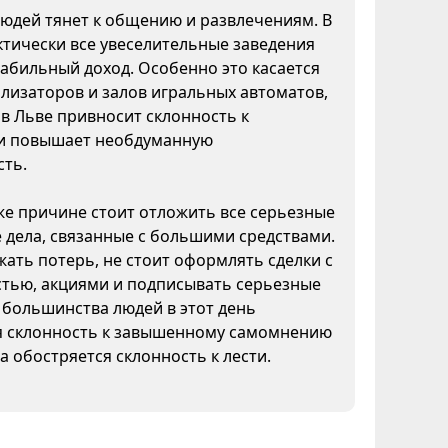
юдей тянет к общению и развлечениям. В
ктически все увеселительные заведения
абильный доход. Особенно это касается
ализаторов и залов игральных автоматов,
а в Льве привносит склонность к
и повышает необдуманную
сть.
же причине стоит отложить все серьезные
дела, связанные с большими средствами.
ать потерь, не стоит оформлять сделки с
тью, акциями и подписывать серьезные
 большинства людей в этот день
я склонность к завышенному самомнению
да обостряется склонность к лести.