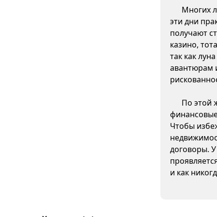
Многих л
эти дни пра
получают ст
казино, тот
так как лун
авантюрам 
рискованно
По этой 
финансовые 
Чтобы избеж
недвижимос
договоры. У
проявляетс
и как никог