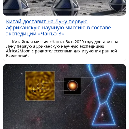
Китай доставит на Луну первую
африканскую научную миссию в составе
экспедиции «Чанъэ-8»
Китайская миссия «Чанъэ-8» в 2029 году доставит на
Луну первую африканскую научную экспедицию
Africa2Moon с радиотелескопами для изучения ранней
Вселенной.