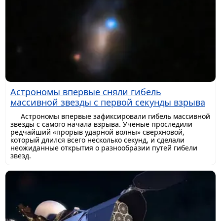
Астрономы впервые сняли гибель
массивной звезды с первой секунды взрыва
Астрономы впервые зафиксировали гибель массивной
звезды с самого начала взрыва. Ученые проследили
редчайший «прорыв ударной волны» сверхновой,
который длился всего несколько секунд, и сделали
неожиданные открытия о разнообразии путей гибели
звезд.