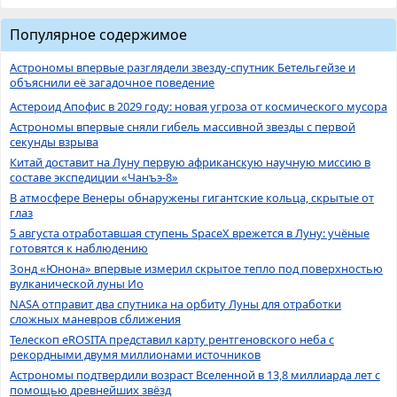
Популярное содержимое
Астрономы впервые разглядели звезду-спутник Бетельгейзе и
объяснили её загадочное поведение
Астероид Апофис в 2029 году: новая угроза от космического мусора
Астрономы впервые сняли гибель массивной звезды с первой
секунды взрыва
Китай доставит на Луну первую африканскую научную миссию в
составе экспедиции «Чанъэ-8»
В атмосфере Венеры обнаружены гигантские кольца, скрытые от
глаз
5 августа отработавшая ступень SpaceX врежется в Луну: учёные
готовятся к наблюдению
Зонд «Юнона» впервые измерил скрытое тепло под поверхностью
вулканической луны Ио
NASA отправит два спутника на орбиту Луны для отработки
сложных маневров сближения
Телескоп eROSITA представил карту рентгеновского неба с
рекордными двумя миллионами источников
Астрономы подтвердили возраст Вселенной в 13,8 миллиарда лет с
помощью древнейших звёзд