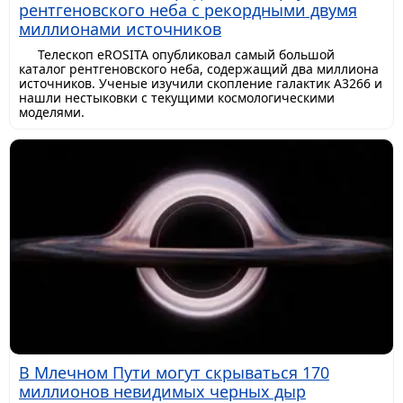
рентгеновского неба с рекордными двумя
миллионами источников
Телескоп eROSITA опубликовал самый большой
каталог рентгеновского неба, содержащий два миллиона
источников. Ученые изучили скопление галактик A3266 и
нашли нестыковки с текущими космологическими
моделями.
В Млечном Пути могут скрываться 170
миллионов невидимых черных дыр