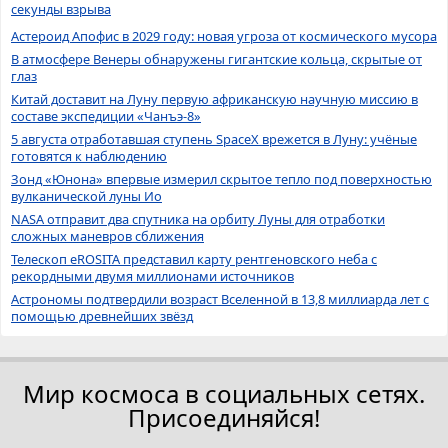
секунды взрыва
Астероид Апофис в 2029 году: новая угроза от космического мусора
В атмосфере Венеры обнаружены гигантские кольца, скрытые от
глаз
Китай доставит на Луну первую африканскую научную миссию в
составе экспедиции «Чанъэ-8»
5 августа отработавшая ступень SpaceX врежется в Луну: учёные
готовятся к наблюдению
Зонд «Юнона» впервые измерил скрытое тепло под поверхностью
вулканической луны Ио
NASA отправит два спутника на орбиту Луны для отработки
сложных маневров сближения
Телескоп eROSITA представил карту рентгеновского неба с
рекордными двумя миллионами источников
Астрономы подтвердили возраст Вселенной в 13,8 миллиарда лет с
помощью древнейших звёзд
Мир космоса в социальных сетях.
Присоединяйся!