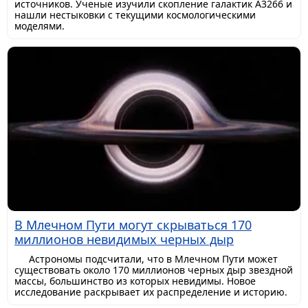
источников. Ученые изучили скопление галактик A3266 и
нашли нестыковки с текущими космологическими
моделями.
В Млечном Пути могут скрываться 170
миллионов невидимых черных дыр
Астрономы подсчитали, что в Млечном Пути может
существовать около 170 миллионов черных дыр звездной
массы, большинство из которых невидимы. Новое
исследование раскрывает их распределение и историю.