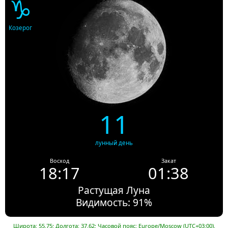
♑
Козерог
11
лунный день
Восход
Закат
18:17
01:38
Растущая Луна
Видимость: 91%
Широта: 55.75; Долгота: 37.62; Часовой пояс: Europe/Moscow (UTC+03:00).