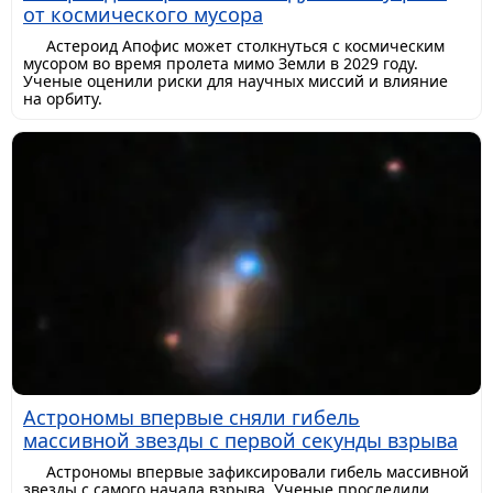
от космического мусора
Астероид Апофис может столкнуться с космическим
мусором во время пролета мимо Земли в 2029 году.
Ученые оценили риски для научных миссий и влияние
на орбиту.
Астрономы впервые сняли гибель
массивной звезды с первой секунды взрыва
Астрономы впервые зафиксировали гибель массивной
звезды с самого начала взрыва. Ученые проследили