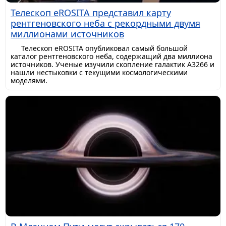
Телескоп eROSITA представил карту
рентгеновского неба с рекордными двумя
миллионами источников
Телескоп eROSITA опубликовал самый большой
каталог рентгеновского неба, содержащий два миллиона
источников. Ученые изучили скопление галактик A3266 и
нашли нестыковки с текущими космологическими
моделями.