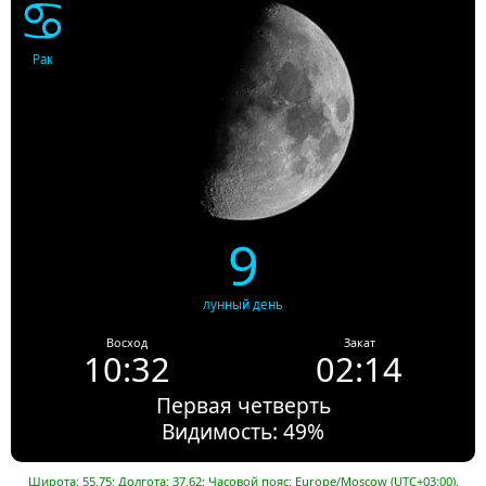
♋
Рак
9
лунный день
Восход
Закат
10:32
02:14
Первая четверть
Видимость: 49%
Широта: 55.75; Долгота: 37.62; Часовой пояс: Europe/Moscow (UTC+03:00).