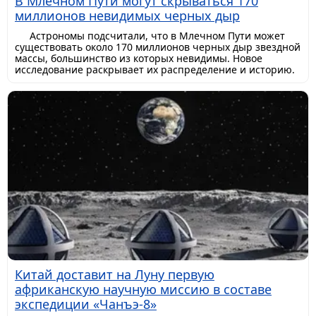
В Млечном Пути могут скрываться 170
миллионов невидимых черных дыр
Астрономы подсчитали, что в Млечном Пути может
существовать около 170 миллионов черных дыр звездной
массы, большинство из которых невидимы. Новое
исследование раскрывает их распределение и историю.
Китай доставит на Луну первую
африканскую научную миссию в составе
экспедиции «Чанъэ-8»