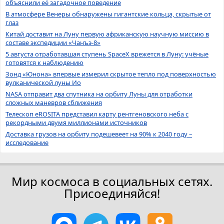
объяснили её загадочное поведение
В атмосфере Венеры обнаружены гигантские кольца, скрытые от
глаз
Китай доставит на Луну первую африканскую научную миссию в
составе экспедиции «Чанъэ-8»
5 августа отработавшая ступень SpaceX врежется в Луну: учёные
готовятся к наблюдению
Зонд «Юнона» впервые измерил скрытое тепло под поверхностью
вулканической луны Ио
NASA отправит два спутника на орбиту Луны для отработки
сложных маневров сближения
Телескоп eROSITA представил карту рентгеновского неба с
рекордными двумя миллионами источников
Доставка грузов на орбиту подешевеет на 90% к 2040 году –
исследование
Мир космоса в социальных сетях.
Присоединяйся!