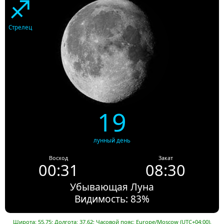
♐
Стрелец
19
лунный день
Восход
Закат
00:31
08:30
Убывающая Луна
Видимость: 83%
Широта: 55.75; Долгота: 37.62; Часовой пояс: Europe/Moscow (UTC+04:00).