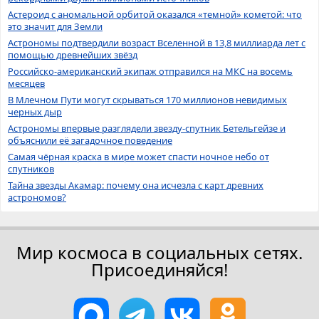
Астероид с аномальной орбитой оказался «темной» кометой: что
это значит для Земли
Астрономы подтвердили возраст Вселенной в 13,8 миллиарда лет с
помощью древнейших звёзд
Российско-американский экипаж отправился на МКС на восемь
месяцев
В Млечном Пути могут скрываться 170 миллионов невидимых
черных дыр
Астрономы впервые разглядели звезду-спутник Бетельгейзе и
объяснили её загадочное поведение
Самая чёрная краска в мире может спасти ночное небо от
спутников
Тайна звезды Акамар: почему она исчезла с карт древних
астрономов?
Мир космоса в социальных сетях.
Присоединяйся!