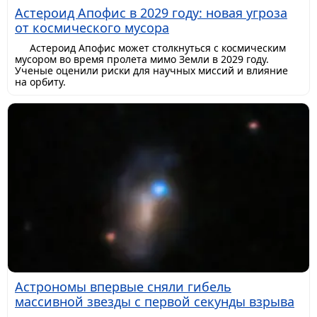
Астероид Апофис в 2029 году: новая угроза
от космического мусора
Астероид Апофис может столкнуться с космическим
мусором во время пролета мимо Земли в 2029 году.
Ученые оценили риски для научных миссий и влияние
на орбиту.
Астрономы впервые сняли гибель
массивной звезды с первой секунды взрыва