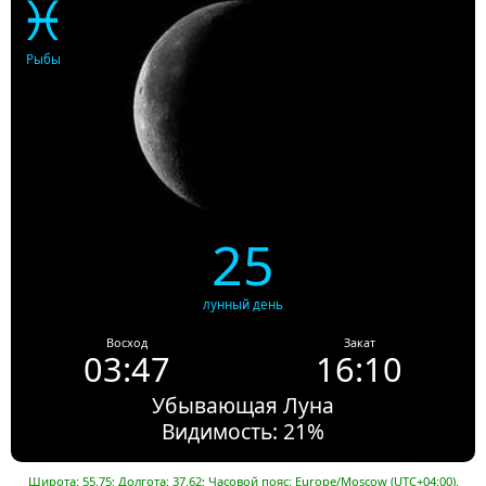
♓
Рыбы
25
лунный день
Восход
Закат
03:47
16:10
Убывающая Луна
Видимость: 21%
Широта: 55.75; Долгота: 37.62; Часовой пояс: Europe/Moscow (UTC+04:00).