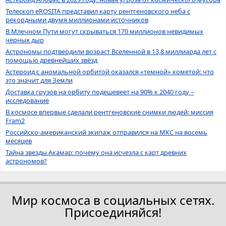
Телескоп eROSITA представил карту рентгеновского неба с
рекордными двумя миллионами источников
В Млечном Пути могут скрываться 170 миллионов невидимых
черных дыр
Астрономы подтвердили возраст Вселенной в 13,8 миллиарда лет с
помощью древнейших звёзд
Астероид с аномальной орбитой оказался «темной» кометой: что
это значит для Земли
Доставка грузов на орбиту подешевеет на 90% к 2040 году –
исследование
В космосе впервые сделали рентгеновские снимки людей: миссия
Fram2
Российско-американский экипаж отправился на МКС на восемь
месяцев
Тайна звезды Акамар: почему она исчезла с карт древних
астрономов?
Мир космоса в социальных сетях.
Присоединяйся!