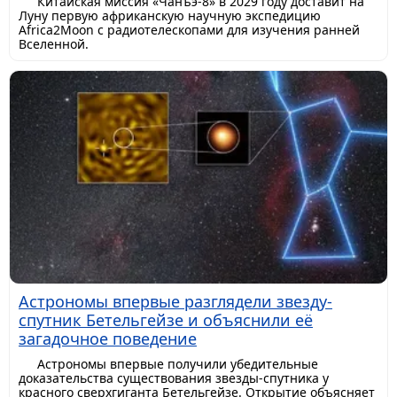
Китайская миссия «Чанъэ-8» в 2029 году доставит на
Луну первую африканскую научную экспедицию
Africa2Moon с радиотелескопами для изучения ранней
Вселенной.
Астрономы впервые разглядели звезду-
спутник Бетельгейзе и объяснили её
загадочное поведение
Астрономы впервые получили убедительные
доказательства существования звезды-спутника у
красного сверхгиганта Бетельгейзе. Открытие объясняет