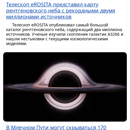
Телескоп eROSITA представил карту
рентгеновского неба с рекордными двумя
миллионами источников
Телескоп eROSITA опубликовал самый большой
каталог рентгеновского неба, содержащий два миллиона
источников. Ученые изучили скопление галактик A3266 и
нашли нестыковки с текущими космологическими
моделями.
В Млечном Пути могут скрываться 170