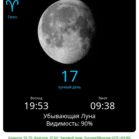
♈
Овен
17
лунный день
Восход
Закат
19:53
09:38
Убывающая Луна
Видимость: 90%
Широта: 55.75; Долгота: 37.62; Часовой пояс: Europe/Moscow (UTC+03:00).