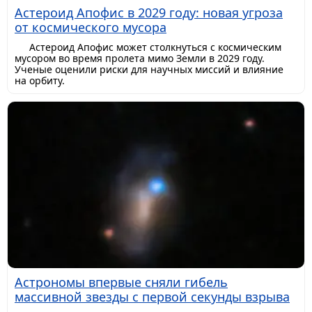
Астероид Апофис в 2029 году: новая угроза
от космического мусора
Астероид Апофис может столкнуться с космическим
мусором во время пролета мимо Земли в 2029 году.
Ученые оценили риски для научных миссий и влияние
на орбиту.
Астрономы впервые сняли гибель
массивной звезды с первой секунды взрыва