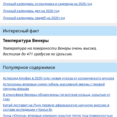
Лунный календарь огородника и садовода на 2026 год
Лунный календарь дел на 2026 год
Лунный календарь свадеб на 2026 год
Интересный факт
Температура Венеры
Температура на поверхности Венеры очень высока,
достигая до 471 градусов по Цельсию.
Популярное содержимое
Астероид Апофис в 2029 году: новая угроза от космического мусора
Астрономы впервые сняли гибель массивной звезды с первой
секунды взрыва
В атмосфере Венеры обнаружены гигантские кольца, скрытые от
глаз
Китай доставит на Луну первую африканскую научную миссию в
составе экспедиции «Чанъэ-8»
Зонд «Юнона» впервые измерил скрытое тепло под поверхностью