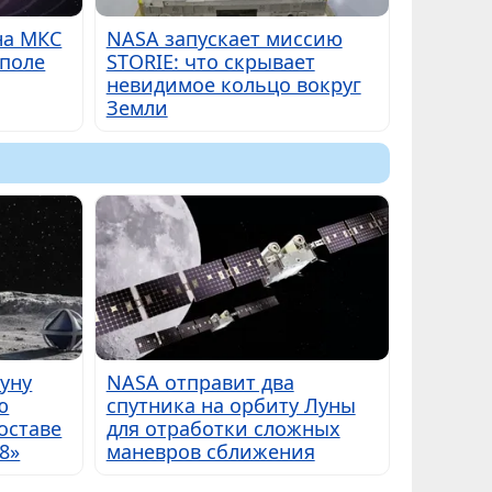
на МКС
NASA запускает миссию
 поле
STORIE: что скрывает
невидимое кольцо вокруг
Земли
Луну
NASA отправит два
ю
спутника на орбиту Луны
оставе
для отработки сложных
8»
маневров сближения