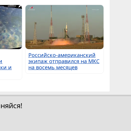
Российско-американский
и
экипаж отправился на МКС
ки и
на восемь месяцев
няйся!