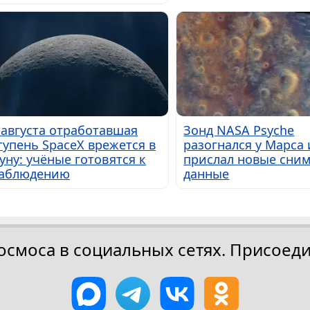
 августа отработавшая
Зонд NASA Psyche
тупень SpaceX врежется в
разогнался у Марса 
уну: учёные готовятся к
прислал новые сним
аблюдению
данные
осмоса в социальных сетях. Присоеди