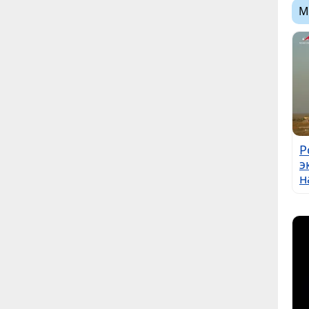
М
Р
э
н