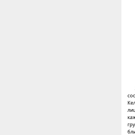
со
Ке
лиц
ка
гр
бл