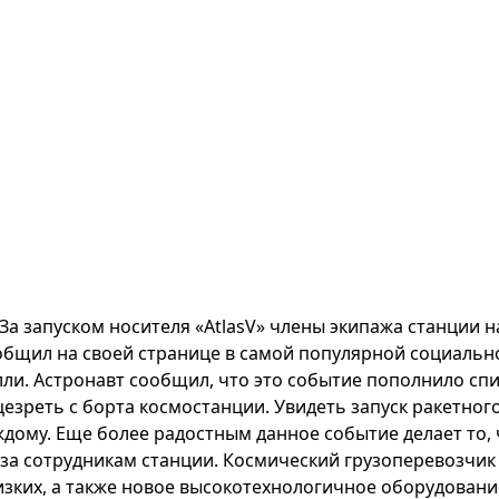
За запуском носителя «AtlasV» члены экипажа станции 
общил на своей странице в самой популярной социальной
лли. Астронавт сообщил, что это событие пополнило сп
езреть с борта космостанции. Увидеть запуск ракетного
ждому. Еще более радостным данное событие делает то, 
уза сотрудникам станции. Космический грузоперевозчик
изких, а также новое высокотехнологичное оборудовани