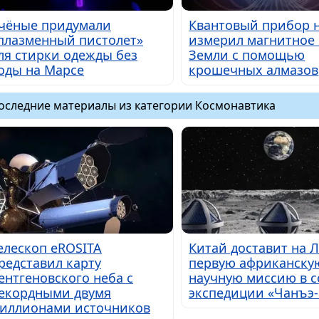
чёные придумали
Квантовый прибор 
плазменный пистолет»
измерил магнитное
ля стирки одежды без
Земли с помощью
оды на Марсе
крошечных алмазов
оследние материалы из категории Космонавтика
елескоп eROSITA
Китай доставит на 
редставил карту
первую африканску
ентгеновского неба с
научную миссию в с
екордными двумя
экспедиции «Чанъэ-
иллионами источников