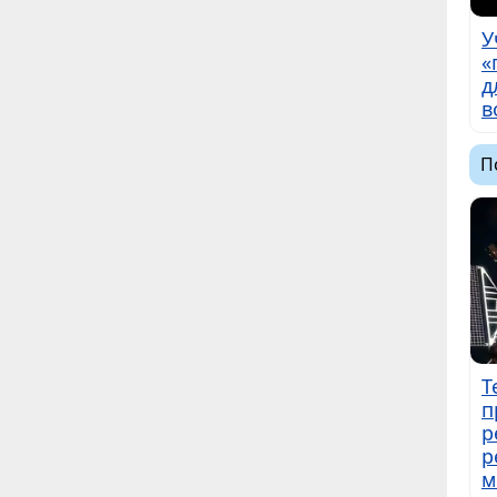
У
«
д
в
П
Т
п
р
р
м