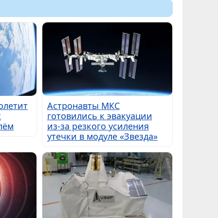
полетит
Астронавты МКС
с
готовились к эвакуации
лём
из-за резкого усиления
утечки в модуле «Звезда»