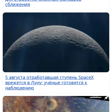
сближения
5 августа отработавшая ступень SpaceX
врежется в Луну: учёные готовятся к
наблюдению