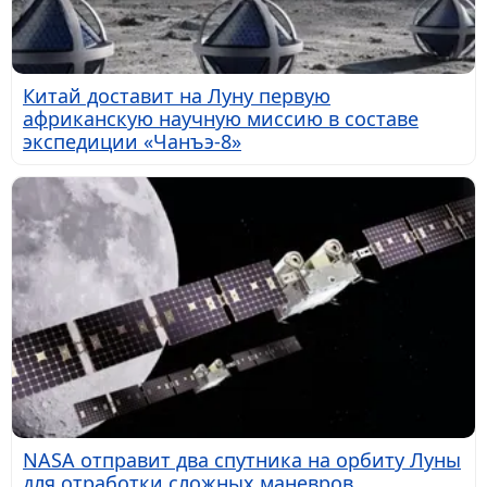
Китай доставит на Луну первую
африканскую научную миссию в составе
экспедиции «Чанъэ-8»
NASA отправит два спутника на орбиту Луны
для отработки сложных маневров