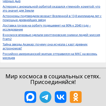
черных дыр
Астероид с аномальной орбитой оказался «темной» кометой: что
это значит для Земли
Астрономы подтвердили возраст Вселенной в 13,8 миллиарда лет с
помощью древнейших звёзд
Доставка грузов на орбиту подешевеет на 90% к 2040 году –
исследование
В космосе впервые сделали рентгеновские снимки людей: миссия
Fram2
Тайна звезды Акамар: почему она исчезла с карт древних
астрономов?
Российско-американский экипаж отправился на МКС на восемь
месяцев
Мир космоса в социальных сетях.
Присоединяйся!