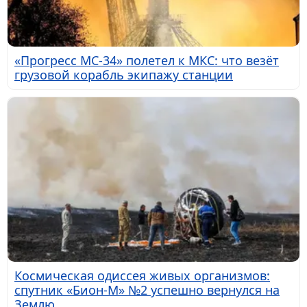
«Прогресс МС-34» полетел к МКС: что везёт
грузовой корабль экипажу станции
Космическая одиссея живых организмов:
спутник «Бион-М» №2 успешно вернулся на
Землю