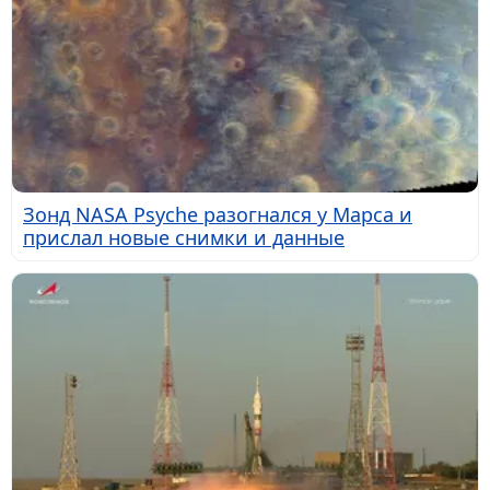
Зонд NASA Psyche разогнался у Марса и
прислал новые снимки и данные