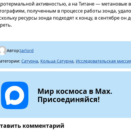
дротермальной активностью, а на Титане — метановые 
тографиям, полученным в процессе работы зонда, удало
скольку ресурсы зонда подходят к концу, в сентябре он 
реть.
Автор:
Jarlord
атегории:
Сатурна
,
Кольца Сатурна
,
Исследовательская миссия
Мир космоса в Max.
Присоединяйся!
тавить комментарий