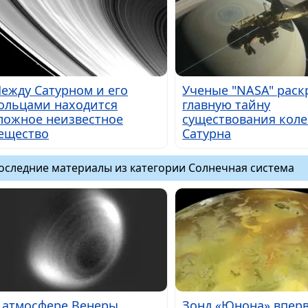
ежду Сатурном и его
Ученые "NASA" рас
ольцами находится
главную тайну
ложное неизвестное
существования кол
ещество
Сатурна
оследние материалы из категории Солнечная система
 атмосфере Венеры
Зонд «Юнона» впер