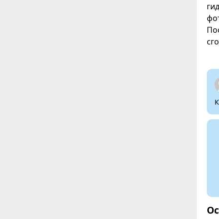
ги
фо
По
сго
К
Ос