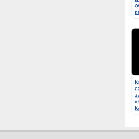
о
к
К
с
з
«
К