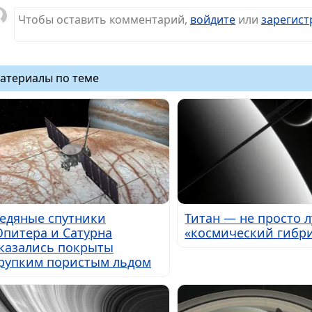
Чтобы оставить комментарий,
войдите
или
зарегист
атериалы по теме
едяные спутники
Титан — не просто л
питера и Сатурна
«космический гибр
казались покрыты
рупким пористым льдом