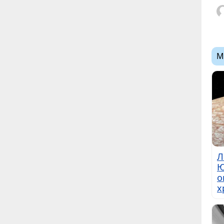
М
Л
Ю
о
х