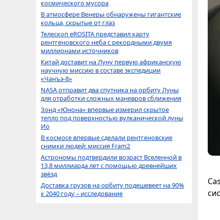
космического мусора
В атмосфере Венеры обнаружены гигантские
кольца, скрытые от глаз
Телескоп eROSITA представил карту
рентгеновского неба с рекордными двумя
миллионами источников
Китай доставит на Луну первую африканскую
научную миссию в составе экспедиции
«Чанъэ-8»
NASA отправит два спутника на орбиту Луны
для отработки сложных маневров сближения
Зонд «Юнона» впервые измерил скрытое
тепло под поверхностью вулканической луны
Ио
В космосе впервые сделали рентгеновские
снимки людей: миссия Fram2
Астрономы подтвердили возраст Вселенной в
13,8 миллиарда лет с помощью древнейших
звёзд
Ca
Доставка грузов на орбиту подешевеет на 90%
сис
к 2040 году – исследование