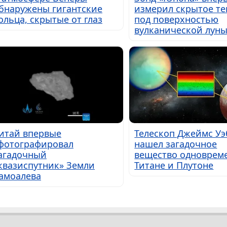
бнаружены гигантские
измерил скрытое те
ольца, скрытые от глаз
под поверхностью
вулканической лун
итай впервые
Телескоп Джеймс Уэ
фотографировал
нашел загадочное
агадочный
вещество одноврем
квазиспутник» Земли
Титане и Плутоне
амоалева