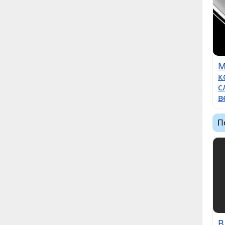
М
к
с
в
П
В