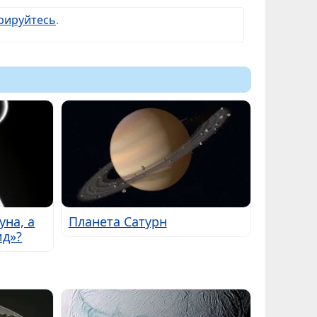
рируйтесь
.
уна, а
Планета Сатурн
ид»?