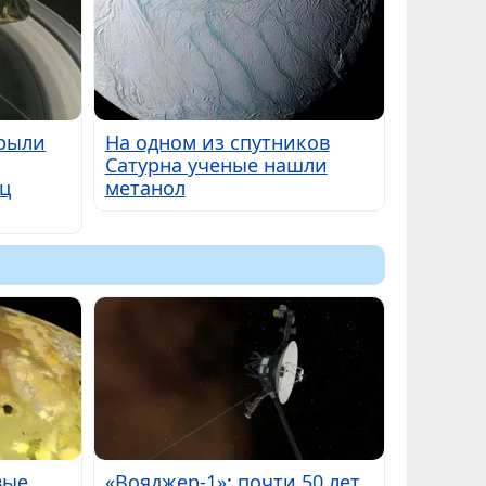
крыли
На одном из спутников
Сатурна ученые нашли
ец
метанол
вые
«Вояджер-1»: почти 50 лет