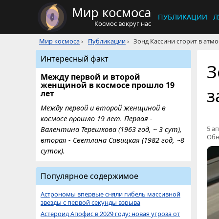
Мир космоса
ПУБЛИКАЦИИ
Л
Космос вокруг нас
Мир космоса
›
Публикации
›
Зонд Кассини сгорит в атм
Интересный факт
З
Между первой и второй
женщиной в космосе прошло 19
з
лет
Между первой и второй женщиной в
космосе прошло 19 лет. Первая -
5 ап
Валентина Терешкова (1963 год, ~ 3 сут),
Обн
вторая - Светлана Савицкая (1982 год, ~8
суток).
Популярное содержимое
Астрономы впервые сняли гибель массивной
звезды с первой секунды взрыва
Астероид Апофис в 2029 году: новая угроза от