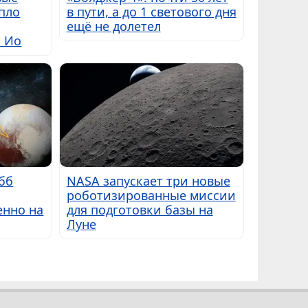
пло
в пути, а до 1 светового дня
ещё не долетел
ы Ио
бб
NASA запускает три новые
роботизированные миссии
енно на
для подготовки базы на
Луне