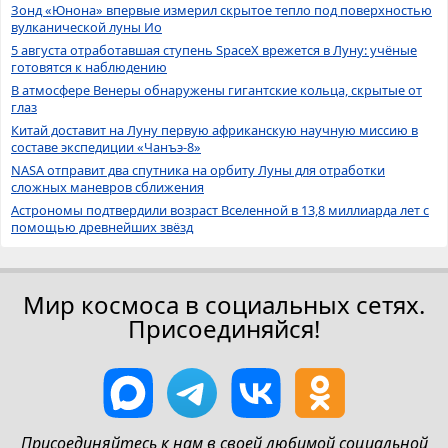
Зонд «Юнона» впервые измерил скрытое тепло под поверхностью
вулканической луны Ио
5 августа отработавшая ступень SpaceX врежется в Луну: учёные
готовятся к наблюдению
В атмосфере Венеры обнаружены гигантские кольца, скрытые от
глаз
Китай доставит на Луну первую африканскую научную миссию в
составе экспедиции «Чанъэ-8»
NASA отправит два спутника на орбиту Луны для отработки
сложных маневров сближения
Астрономы подтвердили возраст Вселенной в 13,8 миллиарда лет с
помощью древнейших звёзд
Мир космоса в социальных сетях.
Присоединяйся!
Присоединяйтесь к нам в своей любимой социальной