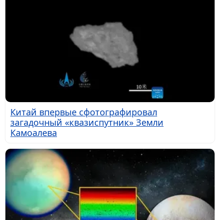
Китай впервые сфотографировал
загадочный «квазиспутник» Земли
Камоалева