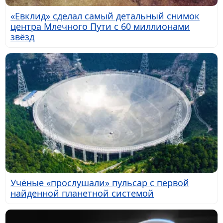
«Евклид» сделал самый детальный снимок
центра Млечного Пути с 60 миллионами
звёзд
Учёные «прослушали» пульсар с первой
найденной планетной системой