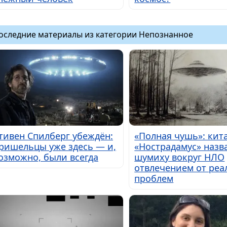
оследние материалы из категории Непознанное
тивен Спилберг убеждён:
«Полная чушь»: кит
ришельцы уже здесь — и,
«Нострадамус» назв
озможно, были всегда
шумиху вокруг НЛО
отвлечением от ре
проблем