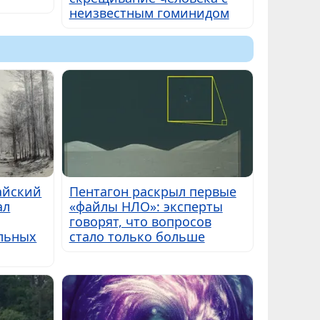
неизвестным гоминидом
айский
Пентагон раскрыл первые
ал
«файлы НЛО»: эксперты
говорят, что вопросов
альных
стало только больше