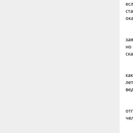
ес
ст
ок
за
но
ск
ка
ле
ве
от
че