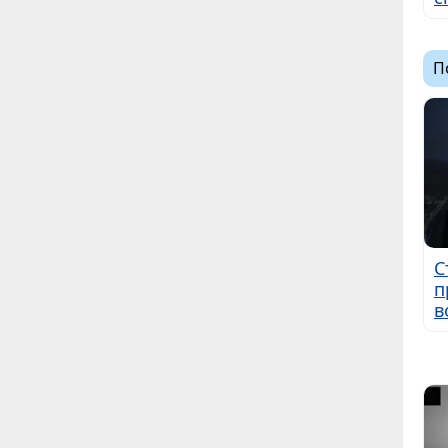
П
С
п
в