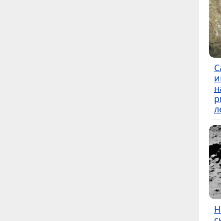
С
и
н
р
л
Н
с