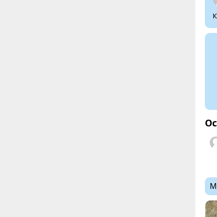
К
Ос
М