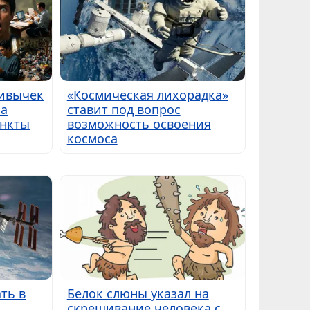
ривычек
«Космическая лихорадка»
на
ставит под вопрос
инкты
возможность освоения
космоса
ть в
Белок слюны указал на
скрещивание человека с