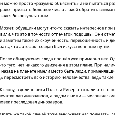
ли можно просто «разумно объяснить» и не пытаться раз
арался призвать большое число людей обратить внимание
азался безрезультатным.
Может, обувщики могут что-то сказать интересное при 
явили, что это в точности отпечаток подошвы. Они отмет
 и заметны также их скрученность, перекошенность и д
азать, что артефакт создан был искусственнным путём.
После обнаружения следа прошёл уже примерно век. Од
к-то туго, нет никакого движения в этом плане. При нал
т назад на планете имели место быть люди, применявши
дь пересмотреть всю историю человечества, ведь такие
К слову, в долине реки Пэлэкси Ривер отыскали что-то п
печатки лап динозавров, а рядом с ними — человеческие
ловек преследовал динозавров.
Опять же такой случай тоже вынуждает нас подумать, д