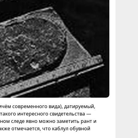
ичём современного вида), датируемый,
такого интересного свидетельства —
анном следе явно можно заметить рант и
акже отмечается, что каблул обувной