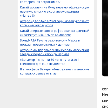
карт древних астрономов?
Китай доставит на Луну первую африканскую
научную миссию в составе экспедиции
«Чанъэ-8»
Астероид Апофис в 2029 году: новая угроза от
космического мусора
Китай впервые сфотографировал загадочный
«квазиспутник» Земли Камоалева
Зонд NASA Psyche разогнался у Марса и
прислал новые снимки и данные
Астрономы впервые сняли гибель массивной
звезды с первой секунды взрыва
«Вояджер-1»: почти 50 лет в пути, а до 1
светового дня ещё не долетел
В атмосфере Венеры обнаружены гигантские
кольца, скрытые от глаз
со
Не
св
сн