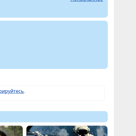
рируйтесь
.