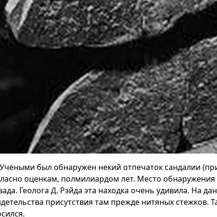
Учёными был обнаружен некий отпечаток сандалии (пр
гласно оценкам, полмилиардом лет. Место обнаружения 
вада. Геолога Д. Рэйда эта находка очень удивила. На д
идетельства присутствия там прежде нитяных стежков. Т
осился.