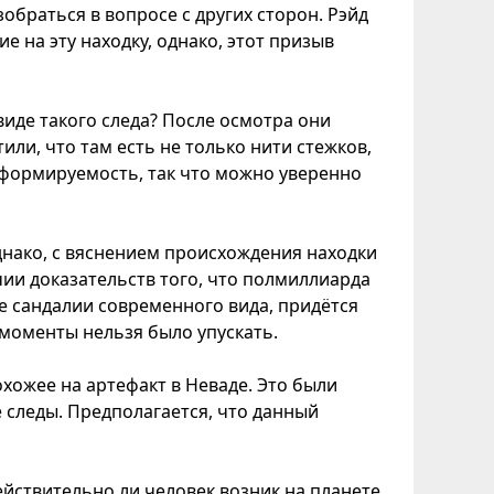
обраться в вопросе с других сторон. Рэйд
 на эту находку, однако, этот призыв
виде такого следа? После осмотра они
или, что там есть не только нити стежков,
еформируемость, так что можно уверенно
нако, с вяснением происхождения находки
ичии доказательств того, что полмиллиарда
е сандалии современного вида, придётся
 моменты нельзя было упускать.
охожее на артефакт в Неваде. Это были
 следы. Предполагается, что данный
ействительно ли человек возник на планете,