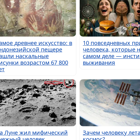
амое древнее искусство: в
10 повседневных п
ндонезийской пещере
человека, которые 
ашли наскальные
самом деле — инст
исунки возрастом 67 800
выживания
ет
а Луне жил мифический
Зачем человеку лета
нежный человек
космос?