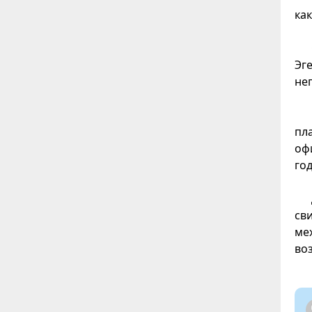
как
Эг
не
пл
оф
год
св
ме
во