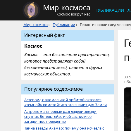
Мир космоса
ПУБЛИКАЦИИ
Л
Космос вокруг нас
Мир космоса
›
Публикации
›
Геологи нашли след челове
Интересный факт
Г
Космос
п
Космос – это бесконечное пространство,
которое представляет собой
бесконечность звезд, планет и других
космических объектов.
30 с
Обн
Популярное содержимое
Астероид с аномальной орбитой оказался
«темной» кометой: что это значит для Земли
Астрономы впервые разглядели звезду-
спутник Бетельгейзе и объяснили её
загадочное поведение
Тайна звезды Акамар: почему она исчезла с