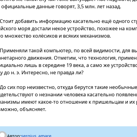
 официальные данные говорят, 3,5 млн. лет назад.
Стоит добавить информацию касательно ещё одного стр
ейского моря достали некое устройство, похожее на ком
го множество колёсиков и всяких механизмов.
Применяли такой компьютер, по всей видимости, для в
анетарного движения. Отметим, что технология, примен
ициально лишь в середине 19 века, а само же устройств
у до н. э. Интересно, не правда ли?
До сих пор неизвестно, откуда берутся такие необычные
идетельствуют о незнании человека касательно появлени
ханизмы имеют какое-то отношение к пришельцам и их ра
зможно, объясняет.
Автор:
sergius_amare