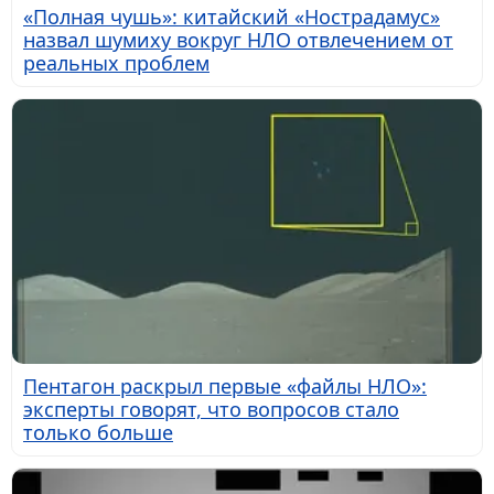
«Полная чушь»: китайский «Нострадамус»
назвал шумиху вокруг НЛО отвлечением от
реальных проблем
Пентагон раскрыл первые «файлы НЛО»:
эксперты говорят, что вопросов стало
только больше