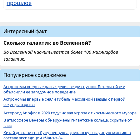
прошлое
Интересный факт
Сколько галактик во Вселенной?
Во Вселенной насчитывается более 100 миллиардов
галактик.
Популярное содержимое
Астрономы впервые разглядели звезду-спутник Бетельгейзе и
объяснили её загадочное поведение
Астрономы впервые сняли гибель массивной звезды с первой
секунды взрыва
Астероид Апофис в 2029 году: новая угроза от космического мусора
В атмосфере Венеры обнаружены гигантские кольца, скрытые от
глаз
Китай доставит на Луну первую африканскую научную миссию в
составе экспедиции «Чанъэ-8»