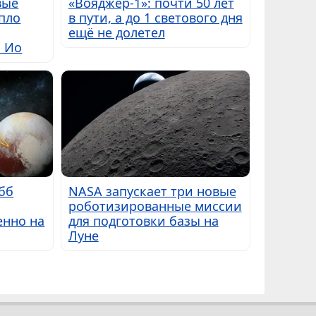
вые
«Вояджер-1»: почти 50 лет
пло
в пути, а до 1 светового дня
ещё не долетел
ы Ио
бб
NASA запускает три новые
роботизированные миссии
енно на
для подготовки базы на
Луне