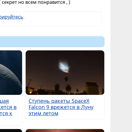
секрет но всем понравится , )
рируйтесь
.
вшая
Ступень ракеты SpaceX
ется в
Falcon 9 врежется в Луну
тся к
этим летом