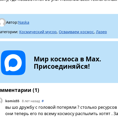
Автор:
Naska
атегории:
Космический мусор
,
Осваиваем космос
,
Лазер
Мир космоса в Max.
Присоединяйся!
мментарии (1)
komis55
8 лет назад
#
вы шо дружбу с головой потеряли ? столько ресурсов
они теперь его по всему космосу распылить хотят . З