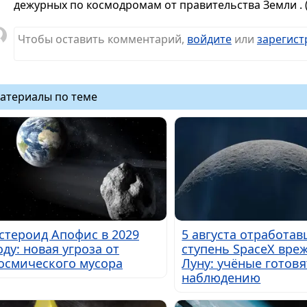
дежурных по космодромам от правительства Земли . ( 
Чтобы оставить комментарий,
войдите
или
зарегист
атериалы по теме
стероид Апофис в 2029
5 августа отработа
оду: новая угроза от
ступень SpaceX вреж
осмического мусора
Луну: учёные готовя
наблюдению