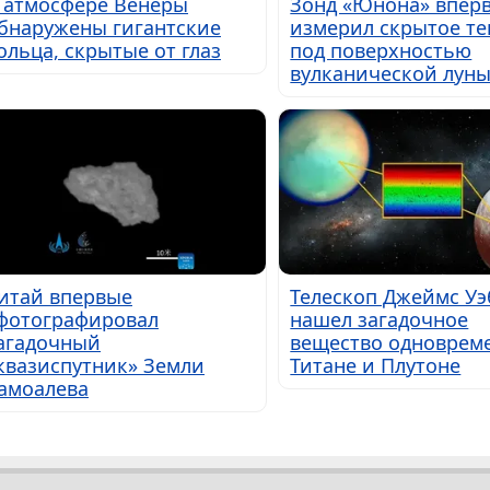
 атмосфере Венеры
Зонд «Юнона» впер
бнаружены гигантские
измерил скрытое те
ольца, скрытые от глаз
под поверхностью
вулканической лун
итай впервые
Телескоп Джеймс Уэ
фотографировал
нашел загадочное
агадочный
вещество одноврем
квазиспутник» Земли
Титане и Плутоне
амоалева