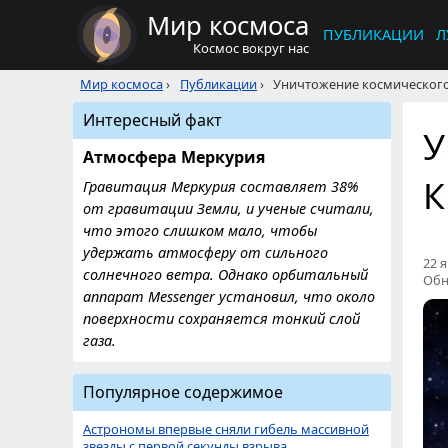
Мир космоса
ПУБЛИКАЦИИ
Л
Космос вокруг нас
Мир космоса
›
Публикации
›
Уничтожение космического
Интересный факт
У
Атмосфера Меркурия
К
Гравитация Меркурия составляет 38%
от гравитации Земли, и ученые считали,
что этого слишком мало, чтобы
удержать атмосферу от сильного
22 я
солнечного ветра. Однако орбитальный
Обн
аппарат Messenger установил, что около
поверхности сохраняется тонкий слой
газа.
Популярное содержимое
Астрономы впервые сняли гибель массивной
звезды с первой секунды взрыва