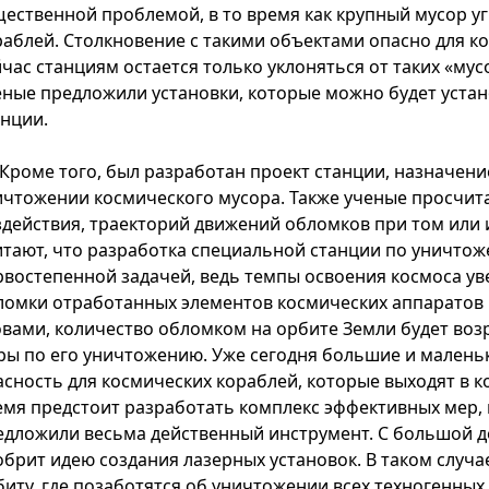
щественной проблемой, в то время как крупный мусор у
раблей. Столкновение с такими объектами опасно для ко
йчас станциям остается только уклоняться от таких «му
еные предложили установки, которые можно будет уста
анции.
Кроме того, был разработан проект станции, назначени
ичтожении космического мусора. Также ученые просчит
здействия, траекторий движений обломков при том или 
итают, что разработка специальной станции по уничтож
рвостепенной задачей, ведь темпы освоения космоса ув
ломки отработанных элементов космических аппаратов 
овами, количество обломком на орбите Земли будет воз
ры по его уничтожению. Уже сегодня большие и малень
асность для космических кораблей, которые выходят в 
емя предстоит разработать комплекс эффективных мер, 
едложили весьма действенный инструмент. С большой 
обрит идею создания лазерных установок. В таком случа
биту, где позаботятся об уничтожении всех техногенных 