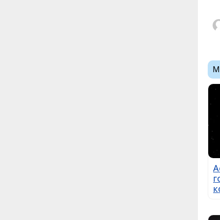
М
А
г
к