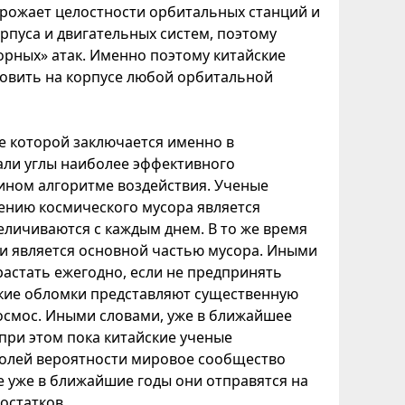
грожает целостности орбитальных станций и
рпуса и двигательных систем, поэтому
сорных» атак. Именно поэтому китайские
новить на корпусе любой орбитальной
е которой заключается именно в
али углы наиболее эффективного
ином алгоритме воздействия. Ученые
ению космического мусора является
еличиваются с каждым днем. В то же время
и является основной частью мусора. Иными
растать ежегодно, если не предпринять
кие обломки представляют существенную
космос. Иными словами, уже в ближайшее
при этом пока китайские ученые
долей вероятности мировое сообщество
е уже в ближайшие годы они отправятся на
остатков.