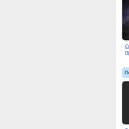
С
п
П