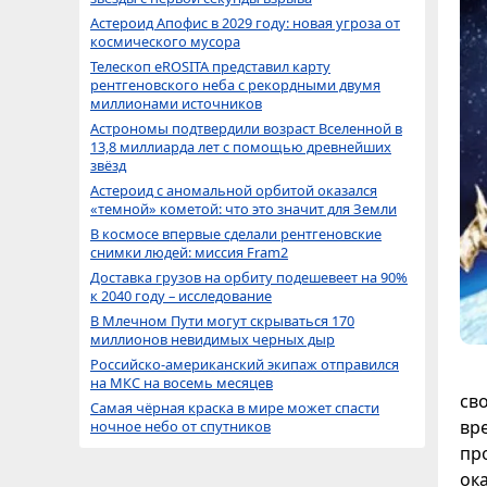
Астероид Апофис в 2029 году: новая угроза от
космического мусора
Телескоп eROSITA представил карту
рентгеновского неба с рекордными двумя
миллионами источников
Астрономы подтвердили возраст Вселенной в
13,8 миллиарда лет с помощью древнейших
звёзд
Астероид с аномальной орбитой оказался
«темной» кометой: что это значит для Земли
В космосе впервые сделали рентгеновские
снимки людей: миссия Fram2
Доставка грузов на орбиту подешевеет на 90%
к 2040 году – исследование
В Млечном Пути могут скрываться 170
миллионов невидимых черных дыр
Российско-американский экипаж отправился
на МКС на восемь месяцев
св
Самая чёрная краска в мире может спасти
вр
ночное небо от спутников
пр
ок