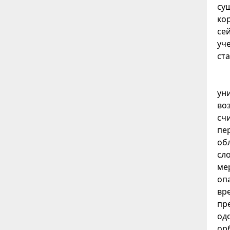
су
ко
се
уч
ст
ун
во
сч
пе
об
сл
ме
оп
вр
пр
од
ор