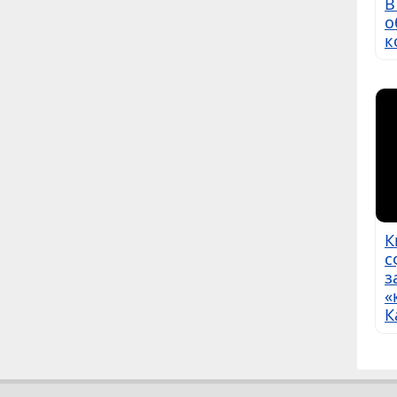
В
о
к
К
с
з
«
К