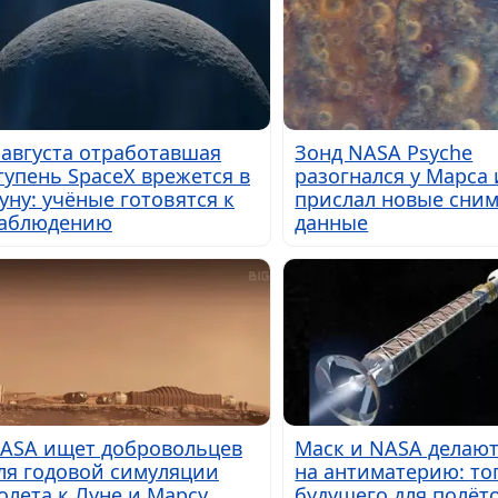
 августа отработавшая
Зонд NASA Psyche
тупень SpaceX врежется в
разогнался у Марса 
уну: учёные готовятся к
прислал новые сним
аблюдению
данные
ASA ищет добровольцев
Маск и NASA делают
ля годовой симуляции
на антиматерию: то
олета к Луне и Марсу
будущего для полёто