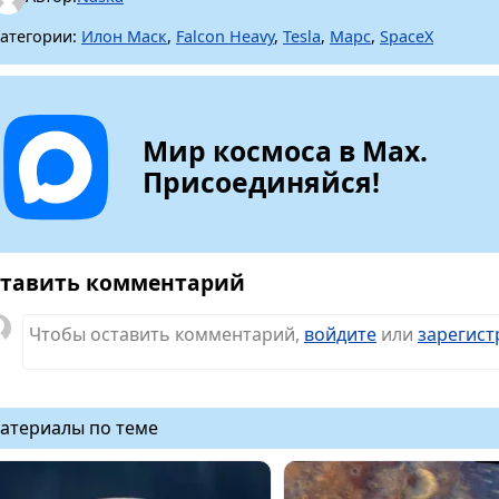
атегории:
Илон Маск
,
Falcon Heavy
,
Tesla
,
Марс
,
SpaceX
Мир космоса в Max.
Присоединяйся!
тавить комментарий
Чтобы оставить комментарий,
войдите
или
зарегист
атериалы по теме