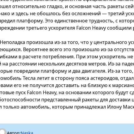
ошел относительно гладко, и основная часть ракеты сей
нако и здесь не обошлось без осложнений — третий уск
вредил платформу. Это единственное трудность, с котор
вреждении третьего ускорителя Falcon Heavy сообщили 
Неполадка произошла из-за того, что у центрального ус
еющихся. Вероятнее всего это произошло из-за отсутств
ибками в расчете потребления. При этом ускоритель не 
й на расстоянии нескольких десятков метров. Из-за пад
торые повредили платформу и два двигателя. Из-за того,
томобиль Тесла летит в сторону пояса астероидов, отд
овами его не получится доставить на близкую к марсиан
стовые пуск Falcon Heavy, на основании которого будут
ботоспособности представленный ракеты для доставки ц
л только автомобиль, которым принадлежал Илону Маск
Автор:
Naska