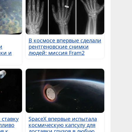
В космосе впервые сделали
и
рентгеновские снимки
ки и
людей: миссия Fram2
 ставку
SpaceX впервые испытала
пливо
космическую капсулу для
в к
доставки грузов в любую