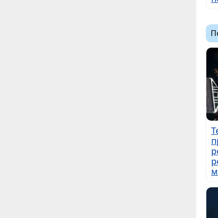
П
Т
п
р
р
м