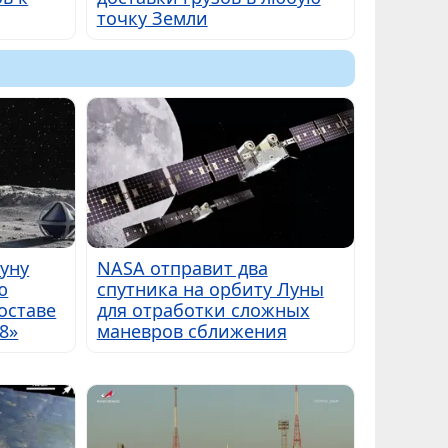
точку Земли
Луну
NASA отправит два
ю
спутника на орбиту Луны
оставе
для отработки сложных
8»
маневров сближения