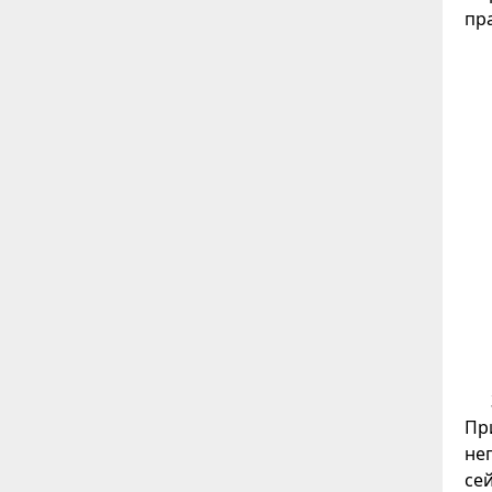
пр
Пр
не
се