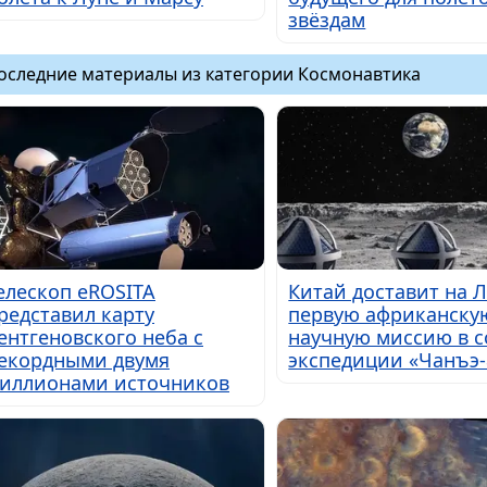
звёздам
оследние материалы из категории Космонавтика
елескоп eROSITA
Китай доставит на 
редставил карту
первую африканску
ентгеновского неба с
научную миссию в с
екордными двумя
экспедиции «Чанъэ-
иллионами источников