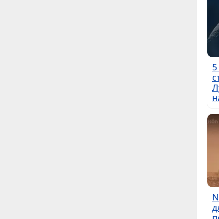
5
с
Л
н
N
д
п