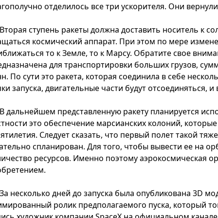
агополучно отделилось все три ускорителя. Они вернулис
Вторая ступень ракеты должна доставить носитель к со
ащаться космический аппарат. При этом по мере измене
ближаться то к Земле, то к Марсу. Обратите свое вниман
едназначена для транспортировки больших грузов, сумм
н. По сути это ракета, которая соединила в себе нескол
чки запуска, двигательные части будут отсоединяться, и
В дальнейшем представленную ракету планируется испо
стности это обеспечение марсианских колоний, которые
сятилетия. Следует сказать, что первый полет такой тяж
ательно спланирован. Для того, чтобы вывести ее на о
личество ресурсов. Именно поэтому аэрокосмическая о
обретением.
За несколько дней до запуска была опубликована 3D м
имированный ролик предполагаемого пуска, который то
пись художник компании SpaceX на официальном канале н