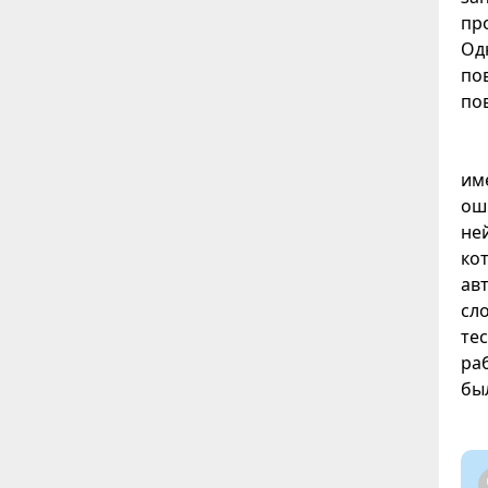
пр
Од
по
по
им
ош
не
ко
ав
сл
те
ра
бы