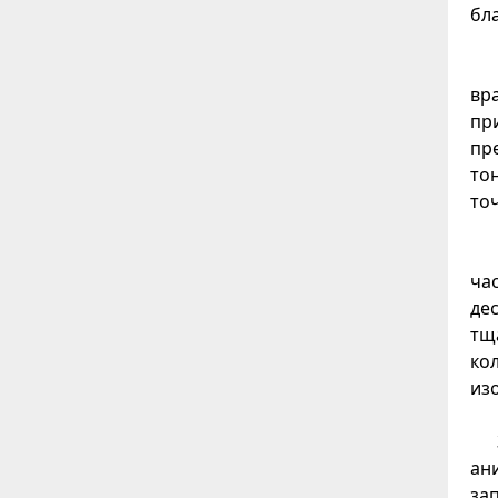
бл
вр
при
пр
тон
то
ча
де
тщ
ко
из
ан
за