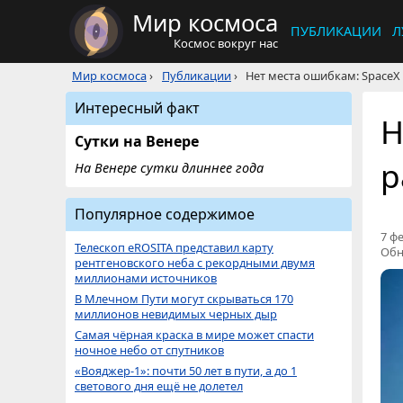
Мир космоса
ПУБЛИКАЦИИ
Л
Космос вокруг нас
Мир космоса
›
Публикации
›
Нет места ошибкам: SpaceX 
Интересный факт
Н
Сутки на Венере
р
На Венере сутки длиннее года
Популярное содержимое
7 фе
Телескоп eROSITA представил карту
Обн
рентгеновского неба с рекордными двумя
миллионами источников
В Млечном Пути могут скрываться 170
миллионов невидимых черных дыр
Самая чёрная краска в мире может спасти
ночное небо от спутников
«Вояджер-1»: почти 50 лет в пути, а до 1
светового дня ещё не долетел