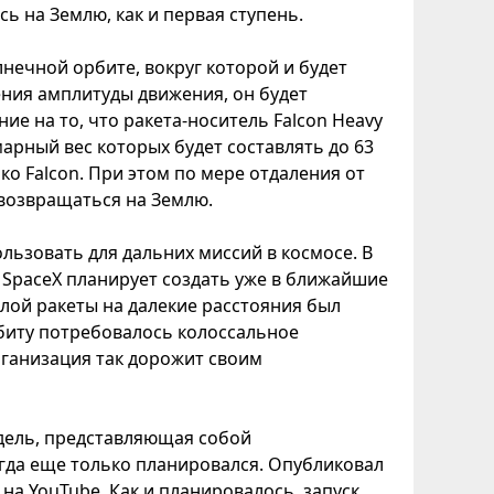
ь на Землю, как и первая ступень.
лнечной орбите, вокруг которой и будет
ния амплитуды движения, он будет
ие на то, что ракета-носитель Falcon Heavy
арный вес которых будет составлять до 63
ько Falcon. При этом по мере отдаления от
 возвращаться на Землю.
льзовать для дальних миссий в космосе. В
 SpaceX планирует создать уже в ближайшие
елой ракеты на далекие расстояния был
рбиту потребовалось колоссальное
рганизация так дорожит своим
одель, представляющая собой
гда еще только планировался. Опубликовал
а YouTube. Как и планировалось, запуск