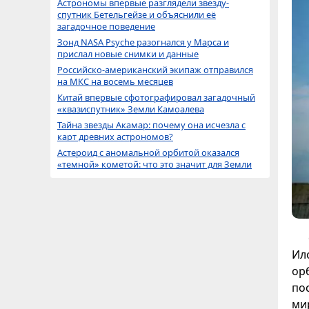
Астрономы впервые разглядели звезду-
спутник Бетельгейзе и объяснили её
загадочное поведение
Зонд NASA Psyche разогнался у Марса и
прислал новые снимки и данные
Российско-американский экипаж отправился
на МКС на восемь месяцев
Китай впервые сфотографировал загадочный
«квазиспутник» Земли Камоалева
Тайна звезды Акамар: почему она исчезла с
карт древних астрономов?
Астероид с аномальной орбитой оказался
«темной» кометой: что это значит для Земли
Ил
ор
по
ми