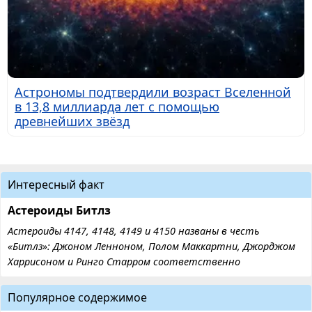
Астрономы подтвердили возраст Вселенной
в 13,8 миллиарда лет с помощью
древнейших звёзд
Интересный факт
Астероиды Битлз
Астероиды 4147, 4148, 4149 и 4150 названы в честь
«Битлз»: Джоном Ленноном, Полом Маккартни, Джорджом
Харрисоном и Ринго Старром соответственно
Популярное содержимое