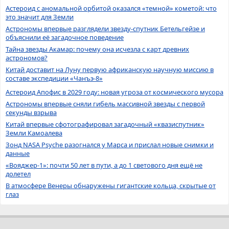
Астероид с аномальной орбитой оказался «темной» кометой: что
это значит для Земли
Астрономы впервые разглядели звезду-спутник Бетельгейзе и
объяснили её загадочное поведение
Тайна звезды Акамар: почему она исчезла с карт древних
астрономов?
Китай доставит на Луну первую африканскую научную миссию в
составе экспедиции «Чанъэ-8»
Астероид Апофис в 2029 году: новая угроза от космического мусора
Астрономы впервые сняли гибель массивной звезды с первой
секунды взрыва
Китай впервые сфотографировал загадочный «квазиспутник»
Земли Камоалева
Зонд NASA Psyche разогнался у Марса и прислал новые снимки и
данные
«Вояджер-1»: почти 50 лет в пути, а до 1 светового дня ещё не
долетел
В атмосфере Венеры обнаружены гигантские кольца, скрытые от
глаз