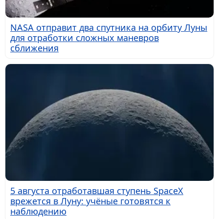
NASA отправит два спутника на орбиту Луны
для отработки сложных маневров
сближения
5 августа отработавшая ступень SpaceX
врежется в Луну: учёные готовятся к
наблюдению