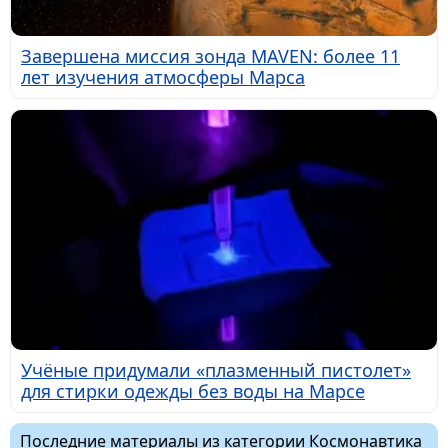
Завершена миссия зонда MAVEN: более 11
лет изучения атмосферы Марса
Учёные придумали «плазменный пистолет»
для стирки одежды без воды на Марсе
Последние материалы из категории Космонавтика