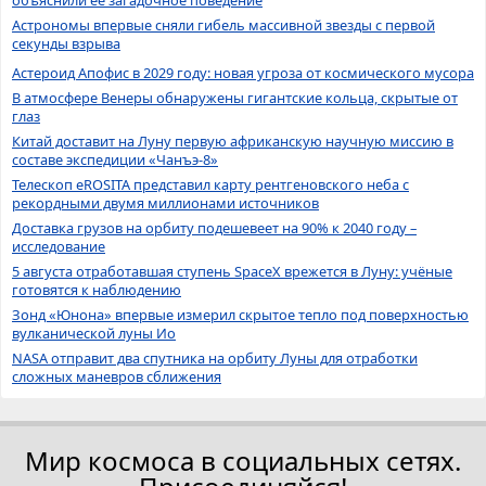
объяснили её загадочное поведение
Астрономы впервые сняли гибель массивной звезды с первой
секунды взрыва
Астероид Апофис в 2029 году: новая угроза от космического мусора
В атмосфере Венеры обнаружены гигантские кольца, скрытые от
глаз
Китай доставит на Луну первую африканскую научную миссию в
составе экспедиции «Чанъэ-8»
Телескоп eROSITA представил карту рентгеновского неба с
рекордными двумя миллионами источников
Доставка грузов на орбиту подешевеет на 90% к 2040 году –
исследование
5 августа отработавшая ступень SpaceX врежется в Луну: учёные
готовятся к наблюдению
Зонд «Юнона» впервые измерил скрытое тепло под поверхностью
вулканической луны Ио
NASA отправит два спутника на орбиту Луны для отработки
сложных маневров сближения
Мир космоса в социальных сетях.