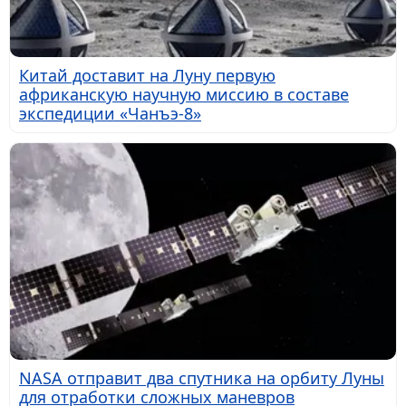
Китай доставит на Луну первую
африканскую научную миссию в составе
экспедиции «Чанъэ-8»
NASA отправит два спутника на орбиту Луны
для отработки сложных маневров