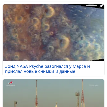
Зонд NASA Psyche разогнался у Марса и
прислал новые снимки и данные