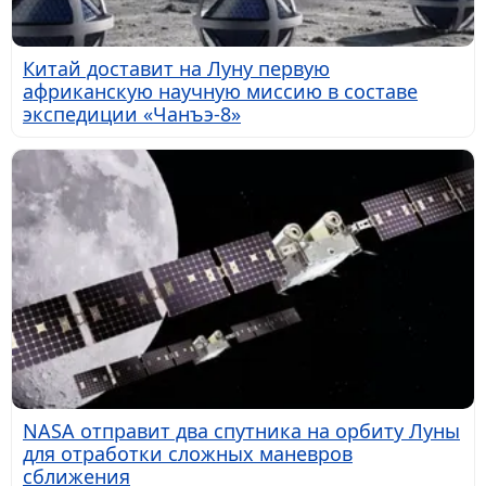
Китай доставит на Луну первую
африканскую научную миссию в составе
экспедиции «Чанъэ-8»
NASA отправит два спутника на орбиту Луны
для отработки сложных маневров
сближения