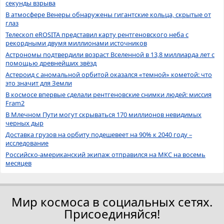
секунды взрыва
В атмосфере Венеры обнаружены гигантские кольца, скрытые от
глаз
Телескоп eROSITA представил карту рентгеновского неба с
рекордными двумя миллионами источников
Астрономы подтвердили возраст Вселенной в 13,8 миллиарда лет с
помощью древнейших звёзд
Астероид с аномальной орбитой оказался «темной» кометой: что
это значит для Земли
В космосе впервые сделали рентгеновские снимки людей: миссия
Fram2
В Млечном Пути могут скрываться 170 миллионов невидимых
черных дыр
Доставка грузов на орбиту подешевеет на 90% к 2040 году –
исследование
Российско-американский экипаж отправился на МКС на восемь
месяцев
Мир космоса в социальных сетях.
Присоединяйся!