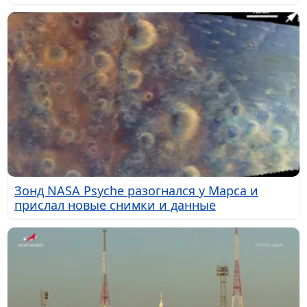
Зонд NASA Psyche разогнался у Марса и
прислал новые снимки и данные