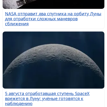
NASA отправит два спутника на орбиту Луны
для отработки сложных маневров
сближения
5 августа отработавшая ступень SpaceX
врежется в Луну: учёные готовятся к
наблюдению