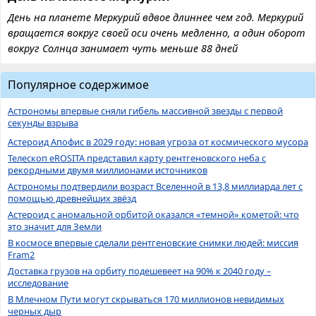
День на планете Меркурий вдвое длиннее чем год. Меркурий
вращается вокруг своей оси очень медленно, а один оборот
вокруг Солнца занимает чуть меньше 88 дней
Популярное содержимое
Астрономы впервые сняли гибель массивной звезды с первой
секунды взрыва
Астероид Апофис в 2029 году: новая угроза от космического мусора
Телескоп eROSITA представил карту рентгеновского неба с
рекордными двумя миллионами источников
Астрономы подтвердили возраст Вселенной в 13,8 миллиарда лет с
помощью древнейших звёзд
Астероид с аномальной орбитой оказался «темной» кометой: что
это значит для Земли
В космосе впервые сделали рентгеновские снимки людей: миссия
Fram2
Доставка грузов на орбиту подешевеет на 90% к 2040 году –
исследование
В Млечном Пути могут скрываться 170 миллионов невидимых
черных дыр