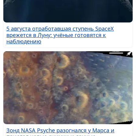
5 августа отработавшая ступень SpaceX
врежется в Луну: учёные готовятся к
наблюдению
Зонд NASA Psyche разогнался у Марса и