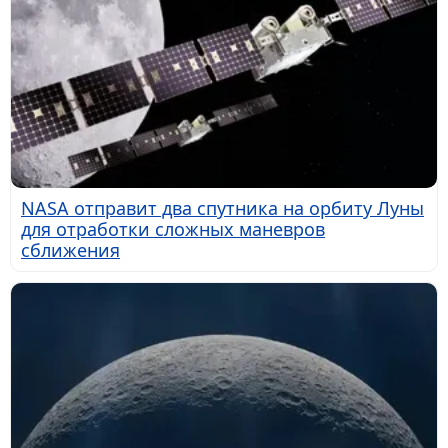
NASA отправит два спутника на орбиту Луны
для отработки сложных маневров
сближения