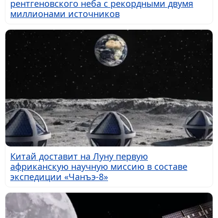
рентгеновского неба с рекордными двумя
миллионами источников
Китай доставит на Луну первую
африканскую научную миссию в составе
экспедиции «Чанъэ-8»