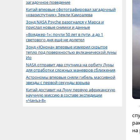
загадочное поведение
Китай впервые сфотографировал загадочный
«квазиспутник» Земли Камоалева
Зонд NASA Psyche разогнался у Марса и
прислал новые снимки и данные
«Вояджер-1»: почти 50 лет в пути, а до 1
светового дня ещё не долетел
Зонд «Юнона» впервые измерил скрытое
тепло под поверхностью вулканической луны
Ио
NASA отправит два спутника на орбиту Луны
для отработки сложных маневров сближения
Астрономы впервые сняли гибель массивной
звезды с первой секунды взрыва
Китай доставит на Луну первую африканскую
научную миссию в составе экспедиции
«Чанъэ-8»
сп
ра
на