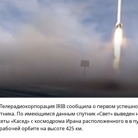
Телерадиокорпорация IRIB сообщила о первом успешно
утника. По имеющимся данным спутник «Свет» выведен 
кеты «Касед» с космодрома Ирана расположенного в в пу
 рабочей орбите на высоте 425 км.