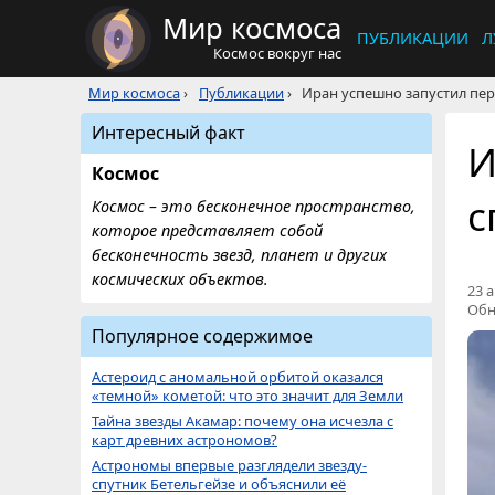
Мир космоса
ПУБЛИКАЦИИ
Л
Космос вокруг нас
Мир космоса
›
Публикации
›
Иран успешно запустил пе
Интересный факт
И
Космос
с
Космос – это бесконечное пространство,
которое представляет собой
бесконечность звезд, планет и других
космических объектов.
23 а
Обн
Популярное содержимое
Астероид с аномальной орбитой оказался
«темной» кометой: что это значит для Земли
Тайна звезды Акамар: почему она исчезла с
карт древних астрономов?
Астрономы впервые разглядели звезду-
спутник Бетельгейзе и объяснили её