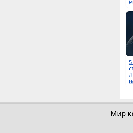
м
5
с
Л
н
Мир к