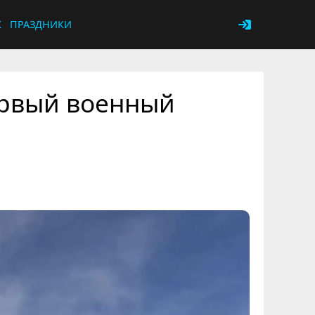
К
ПРАЗДНИКИ
ервый военный