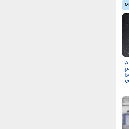
М
А
р
Б
е