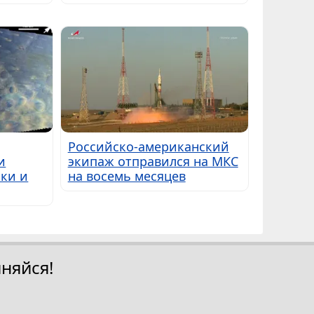
Российско-американский
и
экипаж отправился на МКС
ки и
на восемь месяцев
няйся!