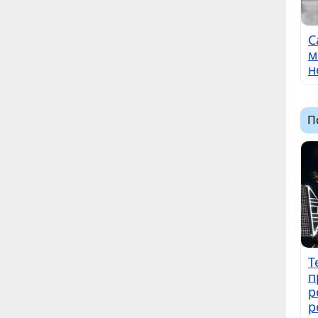
С
м
н
П
Т
п
р
р