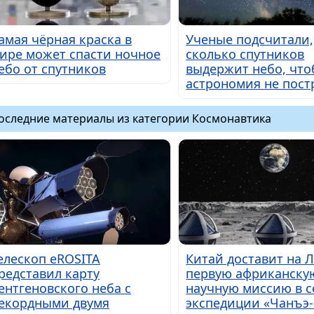
амая чёрная краска в
Ученые подсчитали,
ире может спасти ночное
сколько спутников
ебо от спутников
выдержит небо, чт
астрономия не пост
оследние материалы из категории Космонавтика
елескоп eROSITA
Китай доставит на 
редставил карту
первую африканску
ентгеновского неба с
научную миссию в с
екордными двумя
экспедиции «Чанъэ-