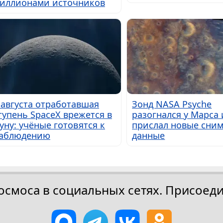
иллионами источников
 августа отработавшая
Зонд NASA Psyche
тупень SpaceX врежется в
разогнался у Марса 
уну: учёные готовятся к
прислал новые сним
аблюдению
данные
осмоса в социальных сетях. Присоеди