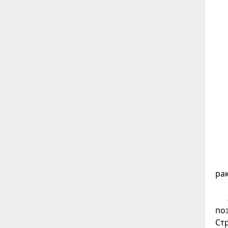
ра
по
Ст