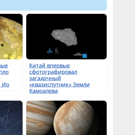
вые
Китай впервые
пло
сфотографировал
загадочный
ы Ио
«квазиспутник» Земли
Камоалева