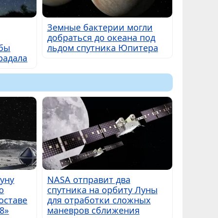
Земные бактерии могли
добраться до океана под
обы
льдом спутника Юпитера
радала
Луну
NASA отправит два
ю
спутника на орбиту Луны
оставе
для отработки сложных
8»
маневров сближения