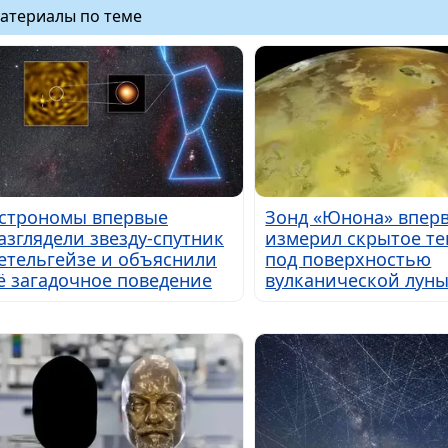
атериалы по теме
строномы впервые
Зонд «Юнона» впер
азглядели звезду-спутник
измерил скрытое те
етельгейзе и объяснили
под поверхностью
ё загадочное поведение
вулканической лун