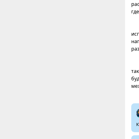
ра
гд
ис
на
ра
та
бу
ме
К