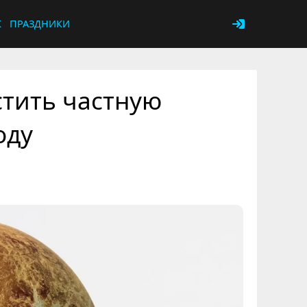
К
ПРАЗДНИКИ
стить частную
оду