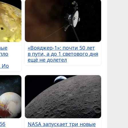
вые
«Вояджер-1»: почти 50 лет
пло
в пути, а до 1 светового дня
ещё не долетел
ы Ио
бб
NASA запускает три новые