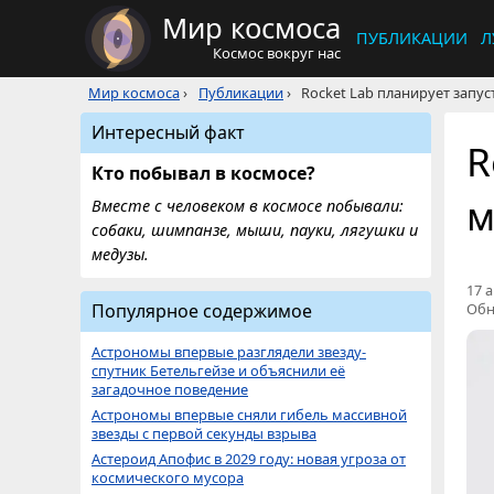
Мир космоса
ПУБЛИКАЦИИ
Л
Космос вокруг нас
Мир космоса
›
Публикации
›
Rocket Lab планирует запус
Интересный факт
R
Кто побывал в космосе?
м
Вместе с человеком в космосе побывали:
собаки, шимпанзе, мыши, пауки, лягушки и
медузы.
17 а
Популярное содержимое
Обн
Астрономы впервые разглядели звезду-
спутник Бетельгейзе и объяснили её
загадочное поведение
Астрономы впервые сняли гибель массивной
звезды с первой секунды взрыва
Астероид Апофис в 2029 году: новая угроза от
космического мусора