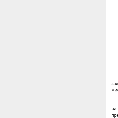
за
мис
на
пр