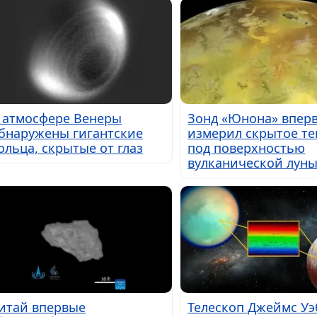
 атмосфере Венеры
Зонд «Юнона» впер
бнаружены гигантские
измерил скрытое те
ольца, скрытые от глаз
под поверхностью
вулканической лун
итай впервые
Телескоп Джеймс Уэ