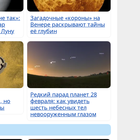
е так»:
Загадочные «короны» на
ар
Венере раскрывают тайны
 Луну
её глубин
Редкий парад планет 28
, но
февраля: как увидеть
ны
шесть небесных тел
невооруженным глазом