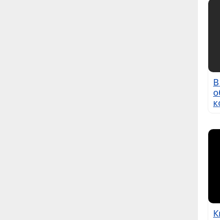
В
о
к
К