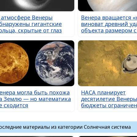
 атмосфере Венеры
Венера вращается «н
бнаружены гигантские
виноват древний уд
ольца, скрытые от глаз
объекта размером с
енера могла быть похожа
НАСА планирует
а Землю — но математика
десятилетие Венеры
е сходится
бюджеты ограниче
оследние материалы из категории Солнечная система