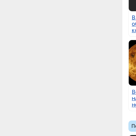
В
о
к
В
н
н
П