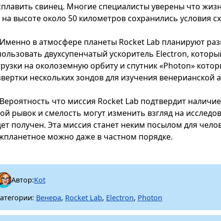
сплавить свинец. Многие специалисты уверены что жизн
е на высоте около 50 километров сохранились условия с
Именно в атмосфере планеты Rocket Lab​ планируют ра
пользовать двухсупенчатый ускоритель Electron​, котор
грузки на околоземную орбиту и спутник ​«Photon​»​ кот
звертки нескольких зондов для изучения венерианской 
Вероятность что миссия Rocket Lab​ подтвердит наличи
кой рывок и смелость могут изменить взгляд на исследо
дет получен. Эта миссия станет неким посылом для чело
жпланетное можно даже в частном порядке.
Автор:
Kot
атегории:
Венера
,
Rocket Lab
,
Electron
,
Photon