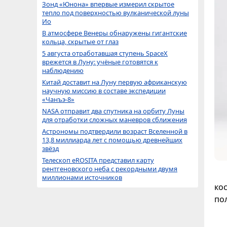
Зонд «Юнона» впервые измерил скрытое
тепло под поверхностью вулканической луны
Ио
В атмосфере Венеры обнаружены гигантские
кольца, скрытые от глаз
5 августа отработавшая ступень SpaceX
врежется в Луну: учёные готовятся к
наблюдению
Китай доставит на Луну первую африканскую
научную миссию в составе экспедиции
«Чанъэ-8»
NASA отправит два спутника на орбиту Луны
для отработки сложных маневров сближения
Астрономы подтвердили возраст Вселенной в
13,8 миллиарда лет с помощью древнейших
звёзд
Телескоп eROSITA представил карту
рентгеновского неба с рекордными двумя
миллионами источников
ко
по