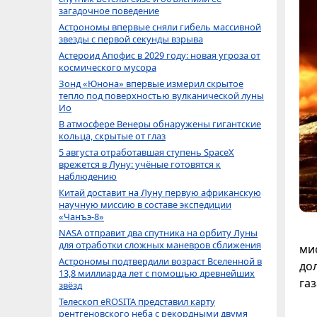
загадочное поведение
Астрономы впервые сняли гибель массивной
звезды с первой секунды взрыва
Астероид Апофис в 2029 году: новая угроза от
космического мусора
Зонд «Юнона» впервые измерил скрытое
тепло под поверхностью вулканической луны
Ио
В атмосфере Венеры обнаружены гигантские
кольца, скрытые от глаз
5 августа отработавшая ступень SpaceX
врежется в Луну: учёные готовятся к
наблюдению
Китай доставит на Луну первую африканскую
научную миссию в составе экспедиции
«Чанъэ-8»
NASA отправит два спутника на орбиту Луны
для отработки сложных маневров сближения
ми
Астрономы подтвердили возраст Вселенной в
до
13,8 миллиарда лет с помощью древнейших
га
звёзд
Телескоп eROSITA представил карту
рентгеновского неба с рекордными двумя