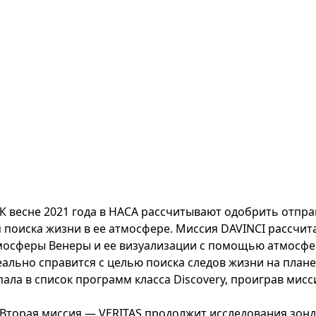
К весне 2021 года в НАСА рассчитывают одобрить отправ
я поиска жизни в ее атмосфере. Миссия DAVINCI рассчит
мосферы Венеры и ее визуализации с помощью атмосфе
еально справится с целью поиска следов жизни на плане
пала в список программ класса Discovery, проиграв мисс
Вторая миссия — VERITAS продолжит исследования зонд