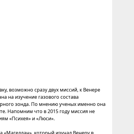
ку, возможно сразу двух миссий, к Венере
ана на изучение газового состава
рного зонда. По мнению ученых именно она
те. Напомним что в 2015 году миссия не
иям «Психея» и «Люси».
а «Магеллан», который изучал Венеру в