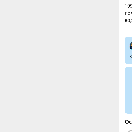
19
по
во
К
Ос