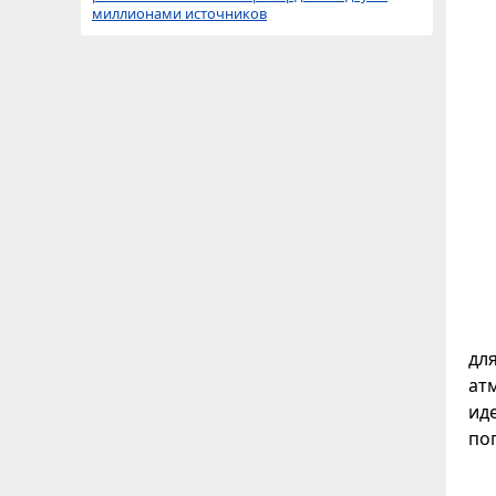
миллионами источников
дл
ат
ид
по