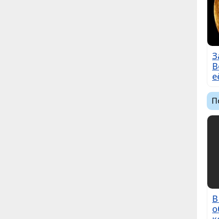
З
В
е
П
В
о