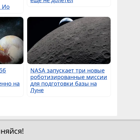
ещё не долетел
ы Ио
бб
NASA запускает три новые
роботизированные миссии
енно на
для подготовки базы на
Луне
няйся!