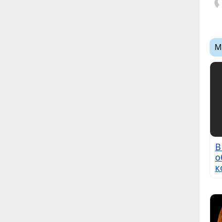
М
В
о
к