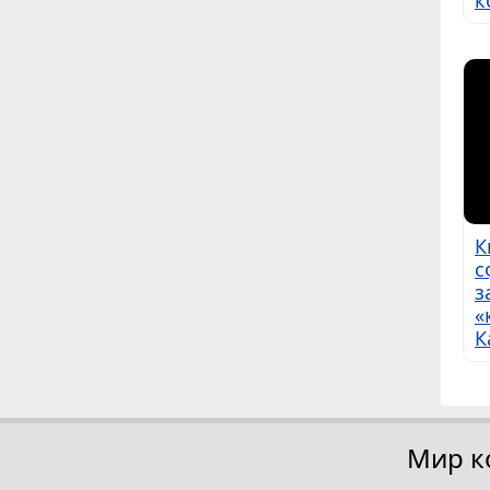
к
К
с
з
«
К
Мир к