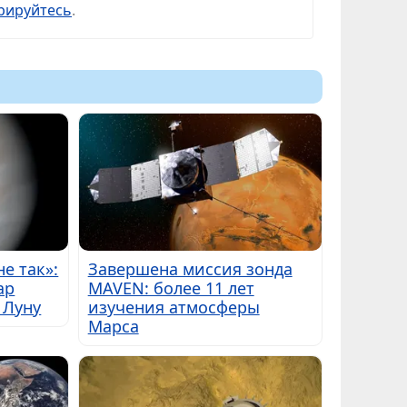
рируйтесь
.
е так»:
Завершена миссия зонда
ар
MAVEN: более 11 лет
 Луну
изучения атмосферы
Марса