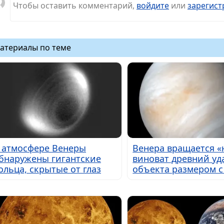
Чтобы оставить комментарий,
войдите
или
зарегист
атериалы по теме
 атмосфере Венеры
Венера вращается «н
бнаружены гигантские
виноват древний уд
ольца, скрытые от глаз
объекта размером с