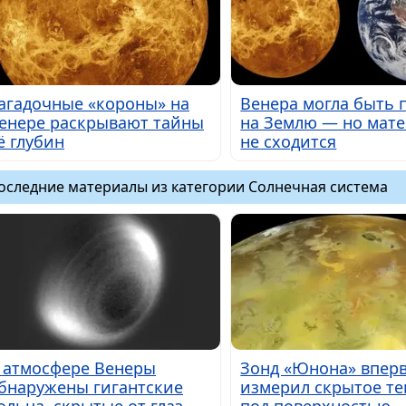
агадочные «короны» на
Венера могла быть 
енере раскрывают тайны
на Землю — но мат
ё глубин
не сходится
оследние материалы из категории Солнечная система
 атмосфере Венеры
Зонд «Юнона» впер
бнаружены гигантские
измерил скрытое те