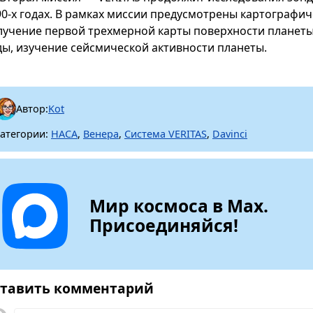
90-х годах. В рамках миссии предусмотрены картографи
лучение первой трехмерной карты поверхности планет
ды, изучение сейсмической активности планеты.
Автор:
Kot
атегории:
НАСА
,
Венера
,
Система VERITAS
,
Davinci
Мир космоса в Max.
Присоединяйся!
тавить комментарий