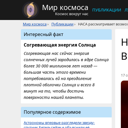
Мир космоса
ПУБЛИКАЦИИ
Л
Космос вокруг нас
Мир космоса
›
Публикации
›
НАСА рассматривает возмо
Интересный факт
Н
Согревающая энергия Солнца
В
Согревающая нас сейчас энергия
солнечных лучей зародилась в ядре Солнца
более 30 000 миллионов лет назад —
большая часть этого времени
17 с
потребовалась ей на преодоление
плотной оболочки Солнца и всего 8
минут на то, чтобы достичь
поверхности нашей планеты.
Популярное содержимое
Астрономы впервые разглядели звезду-
спутник Бетельгейзе и объяснили её