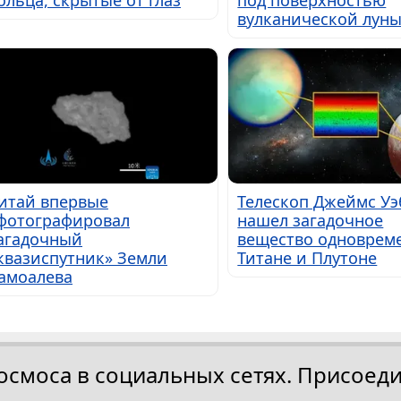
ольца, скрытые от глаз
под поверхностью
вулканической лун
итай впервые
Телескоп Джеймс Уэ
фотографировал
нашел загадочное
агадочный
вещество одноврем
квазиспутник» Земли
Титане и Плутоне
амоалева
осмоса в социальных сетях. Присоеди