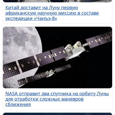
Китай доставит на Луну первую
африканскую научную миссию в составе
экспедиции «Чанъэ-8»
NASA отправит два спутника на орбиту Луны
для отработки сложных маневров
сближения