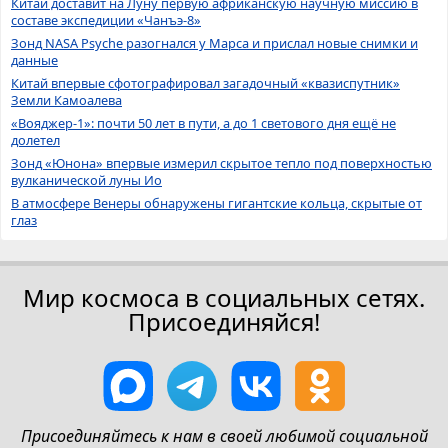
Китай доставит на Луну первую африканскую научную миссию в
составе экспедиции «Чанъэ-8»
Зонд NASA Psyche разогнался у Марса и прислал новые снимки и
данные
Китай впервые сфотографировал загадочный «квазиспутник»
Земли Камоалева
«Вояджер-1»: почти 50 лет в пути, а до 1 светового дня ещё не
долетел
Зонд «Юнона» впервые измерил скрытое тепло под поверхностью
вулканической луны Ио
В атмосфере Венеры обнаружены гигантские кольца, скрытые от
глаз
Мир космоса в социальных сетях.
Присоединяйся!
Присоединяйтесь к нам в своей любимой социальной