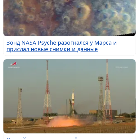
Зонд NASA Psyche разогнался у Марса и
прислал новые снимки и данные