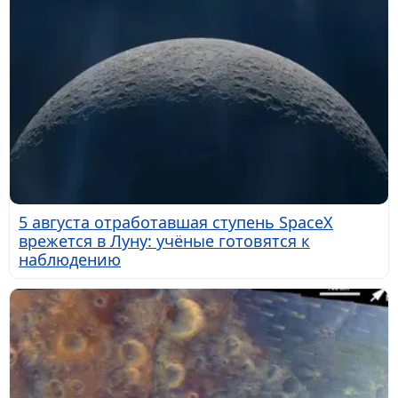
5 августа отработавшая ступень SpaceX
врежется в Луну: учёные готовятся к
наблюдению