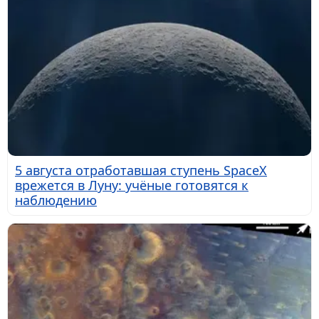
5 августа отработавшая ступень SpaceX
врежется в Луну: учёные готовятся к
наблюдению