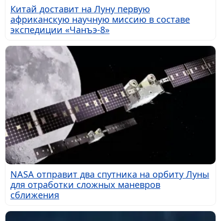
Китай доставит на Луну первую
африканскую научную миссию в составе
экспедиции «Чанъэ-8»
NASA отправит два спутника на орбиту Луны
для отработки сложных маневров
сближения