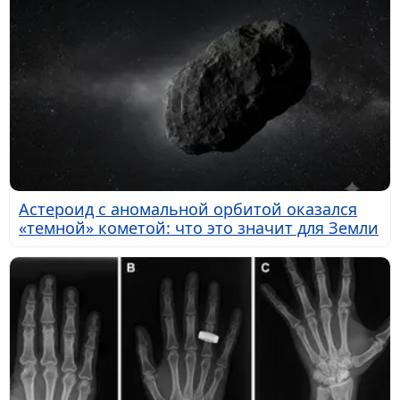
Астероид с аномальной орбитой оказался
«темной» кометой: что это значит для Земли