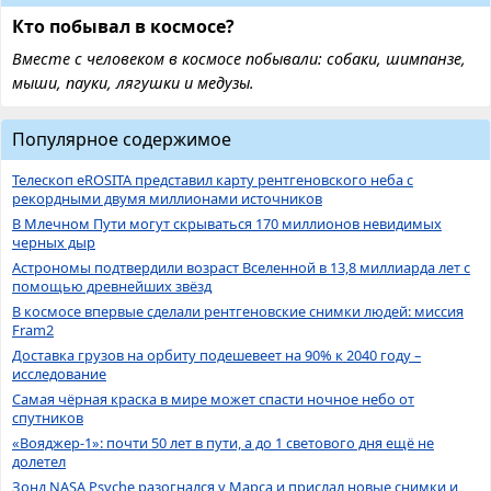
Кто побывал в космосе?
Вместе с человеком в космосе побывали: собаки, шимпанзе,
мыши, пауки, лягушки и медузы.
Популярное содержимое
Телескоп eROSITA представил карту рентгеновского неба с
рекордными двумя миллионами источников
В Млечном Пути могут скрываться 170 миллионов невидимых
черных дыр
Астрономы подтвердили возраст Вселенной в 13,8 миллиарда лет с
помощью древнейших звёзд
В космосе впервые сделали рентгеновские снимки людей: миссия
Fram2
Доставка грузов на орбиту подешевеет на 90% к 2040 году –
исследование
Самая чёрная краска в мире может спасти ночное небо от
спутников
«Вояджер-1»: почти 50 лет в пути, а до 1 светового дня ещё не
долетел
Зонд NASA Psyche разогнался у Марса и прислал новые снимки и