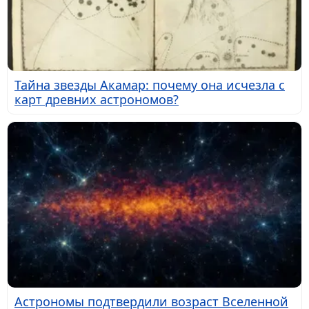
Тайна звезды Акамар: почему она исчезла с
карт древних астрономов?
Астрономы подтвердили возраст Вселенной