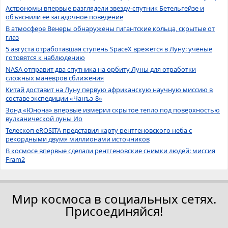
Астрономы впервые разглядели звезду-спутник Бетельгейзе и
объяснили её загадочное поведение
В атмосфере Венеры обнаружены гигантские кольца, скрытые от
глаз
5 августа отработавшая ступень SpaceX врежется в Луну: учёные
готовятся к наблюдению
NASA отправит два спутника на орбиту Луны для отработки
сложных маневров сближения
Китай доставит на Луну первую африканскую научную миссию в
составе экспедиции «Чанъэ-8»
Зонд «Юнона» впервые измерил скрытое тепло под поверхностью
вулканической луны Ио
Телескоп eROSITA представил карту рентгеновского неба с
рекордными двумя миллионами источников
В космосе впервые сделали рентгеновские снимки людей: миссия
Fram2
Мир космоса в социальных сетях.
Присоединяйся!