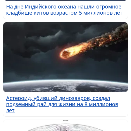
На дне Индийского океана нашли огромное
кладбище китов возрастом 5 миллионов лет
Астероид, убивший динозавров, создал
подземный рай для жизни на 8 миллионов
лет