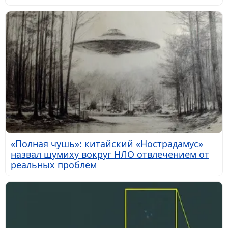
«Полная чушь»: китайский «Нострадамус»
назвал шумиху вокруг НЛО отвлечением от
реальных проблем