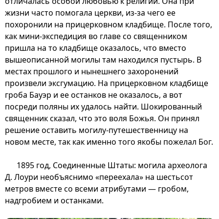
отличалась особой любовью к религии. Она при
жизни часто помогала церкви, из-за чего ее
похоронили на прицерковном кладбище. После того,
как мини-экспедиция во главе со священником
пришла на то кладбище оказалось, что вместо
вышеописанной могилы там находился пустырь. В
местах прошлого и нынешнего захоронений
произвели эксгумацию. На прицерковном кладбище
гроба Бауэр и ее останков не оказалось, а вот
посреди поляны их удалось найти. Шокированный
священник сказал, что это воля Божья. Он принял
решение оставить могилу-путешественницу на
новом месте, так как именно того якобы пожелал Бог.
1895 год, Соединенные Штаты: могила археолога
Д. Лоури необъяснимо «переехала» на шестьсот
метров вместе со всеми атрибутами — гробом,
надгробием и останками.