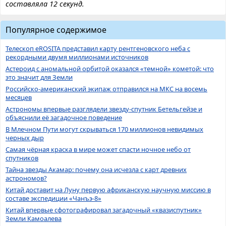
составляла 12 секунд.
Популярное содержимое
Телескоп eROSITA представил карту рентгеновского неба с
рекордными двумя миллионами источников
Астероид с аномальной орбитой оказался «темной» кометой: что
это значит для Земли
Российско-американский экипаж отправился на МКС на восемь
месяцев
Астрономы впервые разглядели звезду-спутник Бетельгейзе и
объяснили её загадочное поведение
В Млечном Пути могут скрываться 170 миллионов невидимых
черных дыр
Самая чёрная краска в мире может спасти ночное небо от
спутников
Тайна звезды Акамар: почему она исчезла с карт древних
астрономов?
Китай доставит на Луну первую африканскую научную миссию в
составе экспедиции «Чанъэ-8»
Китай впервые сфотографировал загадочный «квазиспутник»
Земли Камоалева