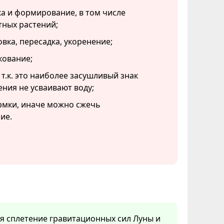
а и формирование, в том числе
тных растений;
вка, пересадка, укоренение;
кование;
 т.к. это наиболее засушливый знак
ения не усваивают воду;
рмки, иначе можно сжечь
ие.
ся сплетение гравитационных сил Луны и