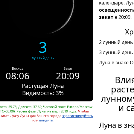
календаре. Лу
освещенност
закат
в 20:09.
Хр
3
2 лунный день 
3 лунный день 
лунный день
Луна в знаке О
Восход
Закат
08:06
20:09
Влия
Растущая Луна
расте
Видимость: 3%
лунном
и с
ота: 55.75; Долгота: 37.62; Часовой пояс: Europe/Moscow
UTC+03:00). Расчет фазы Луны на март 2019 года.
Чтобы
читать фазу Луны для Вашего города
зарегистрируйтесь
или
войдите
.
Луна в зн