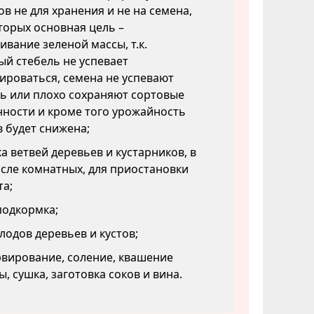
в не для хранения и не на семена,
торых основная цель –
вание зеленой массы, т.к.
й стебель не успевает
ироваться, семена не успевают
ь или плохо сохраняют сортовые
ности и кроме того урожайность
 будет снижена;
а ветвей деревьев и кустарников, в
сле комнатных, для приостановки
та;
подкормка;
лодов деревьев и кустов;
вирование, соление, квашение
ы, сушка, заготовка соков и вина.