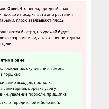
наке
Овен
. Это неплодородный знак
и посеве и посадке в эти дни растения
лабыми, плохо завязывают плоды.
оявляются быстро, но урожай будет
плохо сохраняемым, а также непригодным
 цели.
ятно в овне:
а, рыхление, окучивание, замена
в горшках;
ивание всходов, прополка,
а санитарная, обрезка усов у
ики, удаление поросли, прищипка;
тка от вредителей и болезней;