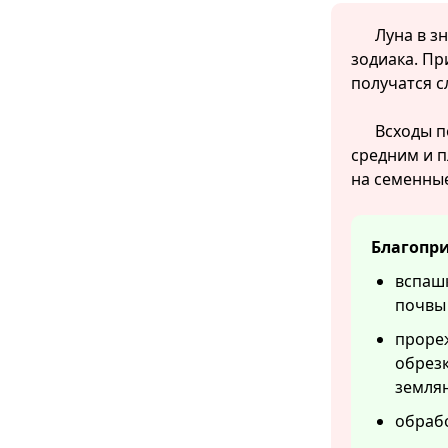
Луна в з
зодиака. Пр
получатся с
Всходы п
средним и 
на семенные
Благопри
вспашк
почвы 
прореж
обрезк
землян
обрабо