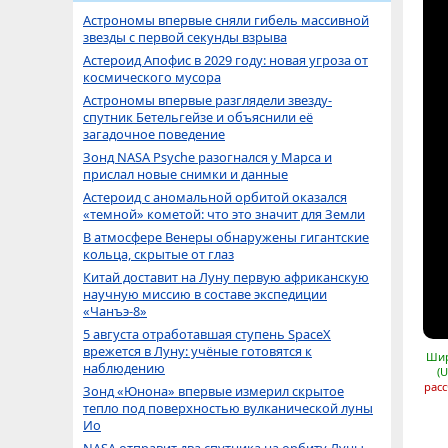
Астрономы впервые сняли гибель массивной
звезды с первой секунды взрыва
Астероид Апофис в 2029 году: новая угроза от
космического мусора
Астрономы впервые разглядели звезду-
спутник Бетельгейзе и объяснили её
загадочное поведение
Зонд NASA Psyche разогнался у Марса и
прислал новые снимки и данные
Астероид с аномальной орбитой оказался
«темной» кометой: что это значит для Земли
В атмосфере Венеры обнаружены гигантские
кольца, скрытые от глаз
Китай доставит на Луну первую африканскую
научную миссию в составе экспедиции
«Чанъэ-8»
5 августа отработавшая ступень SpaceX
врежется в Луну: учёные готовятся к
Шир
наблюдению
(
расс
Зонд «Юнона» впервые измерил скрытое
тепло под поверхностью вулканической луны
Ио