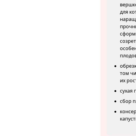
вершко
для ко
наращи
прочны
сформ
созрет
особен
плодов
обрезк
том чи
их рос
сухая 
сбор п
консер
капуст