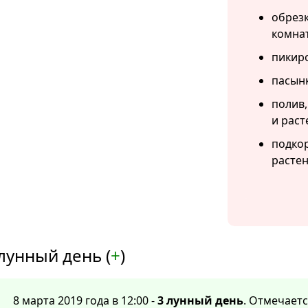
обрезк
комна
пикиро
пасын
полив,
и раст
подко
растен
лунный день (
+
)
8 марта 2019 года в 12:00 -
3 лунный день
. Отмечает