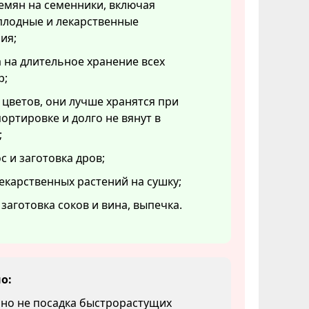
емян на семенники, включая
плодные и лекарственные
ия;
 на длительное хранение всех
р;
 цветов, они лучше хранятся при
ортировке и долго не вянут в
;
с и заготовка дров;
екарственных растений на сушку;
 заготовка соков и вина, выпечка.
о:
 но не посадка быстрорастущих