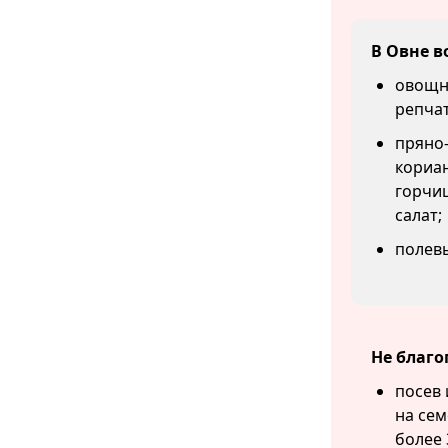
В Овне в
овощны
репчат
пряно-
кориан
горчиц
салат;
полевы
Не благо
посев 
на сем
более 