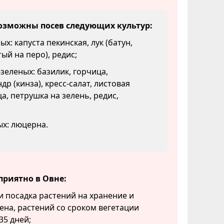
озможны посев следующих культур:
х: капуста пекинская, лук (батун,
ый на перо), редис;
зеленых: базилик, горчица,
др (кинза), кресс-салат, листовая
а, петрушка на зелень, редис,
х: люцерна.
приятно в Овне:
и посадка растений на хранение и
ена, растений со сроком вегетации
35 дней;