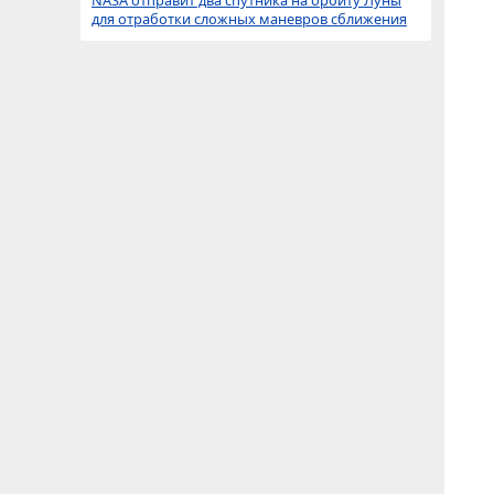
NASA отправит два спутника на орбиту Луны
для отработки сложных маневров сближения