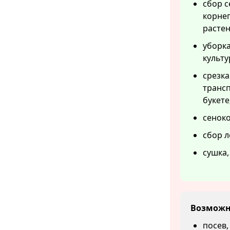
сбор с
корне
растен
уборка
культу
срезка
трансп
букете
сеноко
сбор л
сушка,
Возможн
посев,