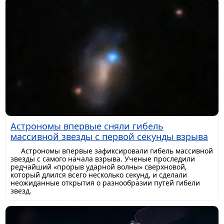
Астрономы впервые сняли гибель
массивной звезды с первой секунды взрыва
Астрономы впервые зафиксировали гибель массивной
звезды с самого начала взрыва. Ученые проследили
редчайший «прорыв ударной волны» сверхновой,
который длился всего несколько секунд, и сделали
неожиданные открытия о разнообразии путей гибели
звезд.