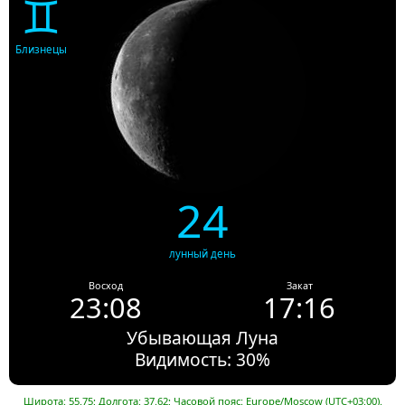
♊
Близнецы
24
лунный день
Восход
Закат
23:08
17:16
Убывающая Луна
Видимость: 30%
Широта: 55.75; Долгота: 37.62; Часовой пояс: Europe/Moscow (UTC+03:00).