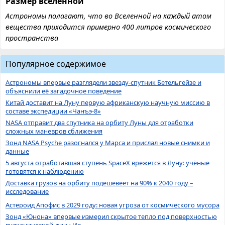
Размер вселенной
Астрономы полагают, что во Вселенной на каждый атом
вещества приходится примерно 400 литров космического
пространства
Популярное содержимое
Астрономы впервые разглядели звезду-спутник Бетельгейзе и
объяснили её загадочное поведение
Китай доставит на Луну первую африканскую научную миссию в
составе экспедиции «Чанъэ-8»
NASA отправит два спутника на орбиту Луны для отработки
сложных маневров сближения
Зонд NASA Psyche разогнался у Марса и прислал новые снимки и
данные
5 августа отработавшая ступень SpaceX врежется в Луну: учёные
готовятся к наблюдению
Доставка грузов на орбиту подешевеет на 90% к 2040 году –
исследование
Астероид Апофис в 2029 году: новая угроза от космического мусора
Зонд «Юнона» впервые измерил скрытое тепло под поверхностью
вулканической луны Ио