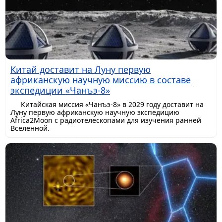
Китай доставит на Луну первую
африканскую научную миссию в составе
экспедиции «Чанъэ-8»
Китайская миссия «Чанъэ-8» в 2029 году доставит на
Луну первую африканскую научную экспедицию
Africa2Moon с радиотелескопами для изучения ранней
Вселенной.